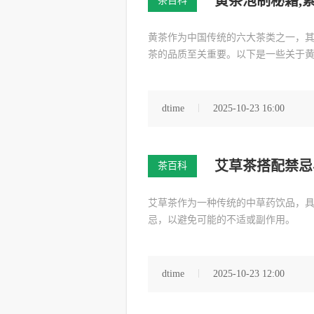
黄茶泡制秘籍,
茶百科
黄茶作为中国传统的六大茶类之一，
茶的品质至关重要。以下是一些关于
dtime
2025-10-23 16:00
艾草茶搭配禁忌
茶百科
艾草茶作为一种传统的中草药饮品，
忌，以避免可能的不适或副作用。
dtime
2025-10-23 12:00