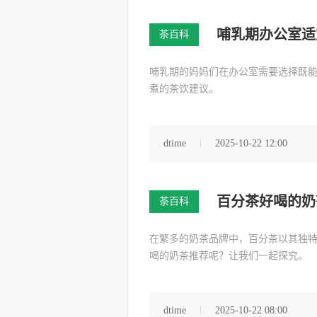
哺乳期办公室适
茶百科
哺乳期的妈妈们在办公室需要选择既
煮的茶饮建议。
dtime
2025-10-22 12:00
百分茶好喝的奶
茶百科
在繁多的奶茶品牌中，百分茶以其独
喝的奶茶推荐呢？让我们一起探究。
dtime
2025-10-22 08:00