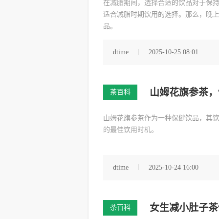
在减脂期间，选择合适的饮品对于保
适合减脂时期饮用的选择。那么，晚
品。
dtime
2025-10-25 08:01
山姆花旗参茶，
茶百科
山姆花旗参茶作为一种保健饮品，其
的最佳饮用时机。
dtime
2025-10-24 16:00
女生减小肚子茶
茶百科