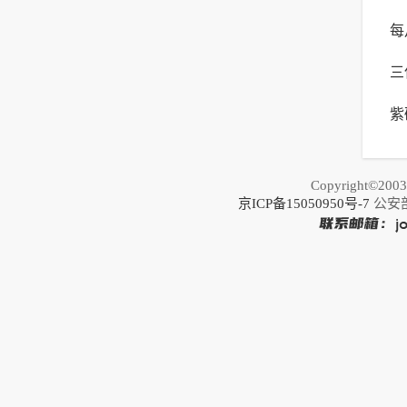
每
南
三
适
紫
推
Copyright©20
京ICP备15050950号-7
公安部