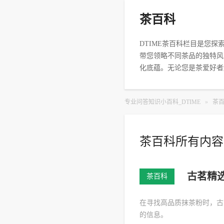
茶百科
DTIME茶百科栏目是您
带您领略不同茶品的独特风
化底蕴。无论您是茶爱好者
专业问答知识小百科_DTIME
»
茶
茶百科所有内容
古茗精
茶百科
在寻找高品质抹茶粉时，古
的信息。