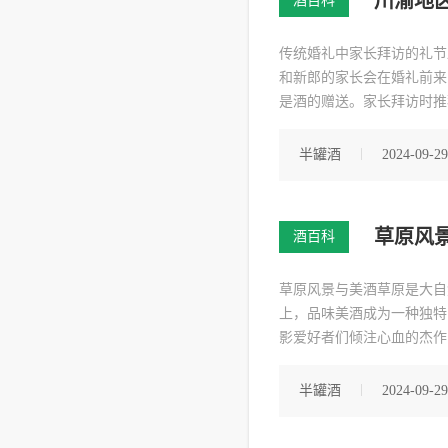
川渝地
酒百科
传统婚礼中家长拜访的礼节
和新郎的家长会在婚礼前来
是酒的赠送。家长拜访时推
妇的祝福和祝贺。通常，家
常推荐的酒品之一。川渝地
半罐酒
2024-09-29
草原风
酒百科
草原风景与美酒草原是大自
上，品味美酒成为一种独特
影爱好者们倾注心血的杰作
原上的美酒，配以精美的图
化的瑰宝，它体现
半罐酒
2024-09-29