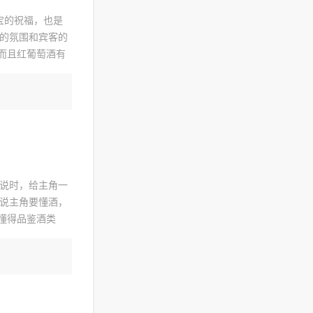
宝的祝福，也是
的氛围和宾客的
而且红葡萄酒有
珠等，搭配丰盛
说时，给主角一
说主角要懂酒，
懂得品鉴酒类
角品尝、品评酒