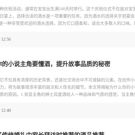
种庆祝活动，通常在宝宝出生满100天时举行。这个庆祝仪式不仅是对宝
日宴上，选择合适的酒水是一项重要的任务，因为酒水的选择关乎到宴会
酒是一种非常受欢迎的酒水选择，因为它口感柔和，适合大多数人的口味。
康有益。在闺女百日宴上，可以选择一些优质的红葡萄酒，如梅洛、赤霞
享受。2.白葡萄酒
 12:56
你的小说主角要懂酒，提升故事品质的秘密
它不仅具有浓厚的历史背景，还是社交场合中不可或缺的元素。在创作小
力，将为故事增添丰富的层次和人性化的细节。本文将揭秘为什么你的小
质的原因。1.突显主角的绅士风度酒给人一种品味和气质的感觉，当主角
生活的热爱和追求，还能够赋予他们一种绅士的品质。在小说中，通过主
出主角的形象，
 12:40