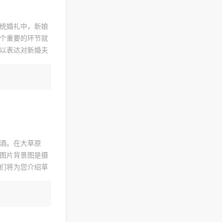
统婚礼中，新娘
个重要的环节就
以表达对新婚夫
是家长拜访时最
酒。在大草原
图片背景图是摄
们将为您介绍草
的美酒是草原文