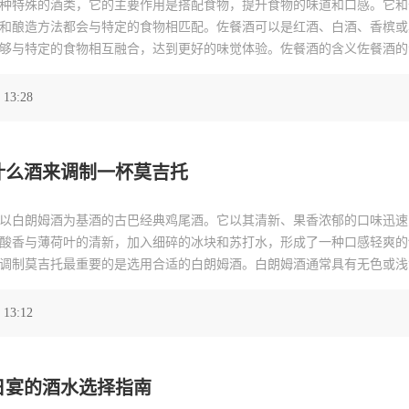
种特殊的酒类，它的主要作用是搭配食物，提升食物的味道和口感。它和
和酿造方法都会与特定的食物相匹配。佐餐酒可以是红酒、白酒、香槟或
够与特定的食物相互融合，达到更好的味觉体验。佐餐酒的含义佐餐酒的
与酒之间的化学反应，提供更丰富的味觉体验。它不仅仅是一种简单的饮
佐餐酒的选配要根
 13:28
什么酒来调制一杯莫吉托
以白朗姆酒为基酒的古巴经典鸡尾酒。它以其清新、果香浓郁的口味迅速
酸香与薄荷叶的清新，加入细碎的冰块和苏打水，形成了一种口感轻爽的
调制莫吉托最重要的是选用合适的白朗姆酒。白朗姆酒通常具有无色或浅
。推荐的白朗姆酒品牌有百富朗姆、哈比朗姆等。这些酒质量较高，口感
需材料：白朗姆酒、
 13:12
日宴的酒水选择指南