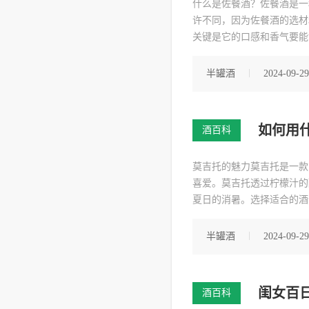
什么是佐餐酒？佐餐酒是一
许不同，因为佐餐酒的选材
关键是它的口感和香气要能
增强食物的风味，调和食物
够与食物相互融合的艺术。
半罐酒
2024-09-29
如何用
酒百科
莫吉托的魅力莫吉托是一款
喜爱。莫吉托透过柠檬汁的
夏日的消暑。选择适合的酒
较为柔和，适合调制鸡尾酒
富的水果香气。步骤准备所
半罐酒
2024-09-29
闺女百
酒百科