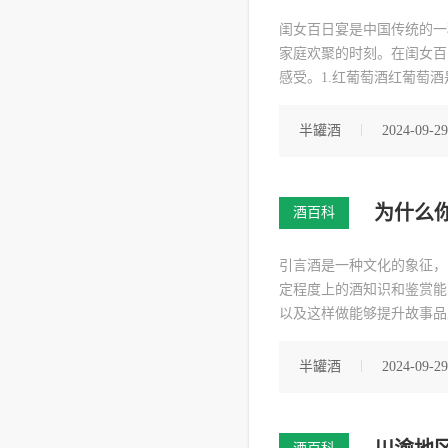
闺女百日宴是中国传统的一
家庭欢聚的时刻。在闺女百
感受。1.红葡萄酒红葡萄
助于增加人体抵抗力，对健
的菜肴，为宾客提供美味的
半罐酒
2024-09-29
为什么
酒百科
引言酒是一种文化的象征，
定程度上的酒知识和鉴赏能
以及这样做能够提升故事品
时，不仅能够展现出他们对
品的场景，可以有效地塑造
半罐酒
2024-09-29