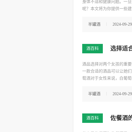
身体不适和健康问题。一旦
呢？本文将为你提供一些建
因此，选择一些奶制品作为
的浓度，缓解胃部不适。2
半罐酒
2024-09-29
选择适
酒百科
酒品选择对两个女孩的重要
一款合适的酒品可以让她们
萄酒对于女性来说，白葡萄
轻松愉快的氛围中饮用。可
会给两个女孩带来更好的品
半罐酒
2024-09-29
佐餐酒
酒百科