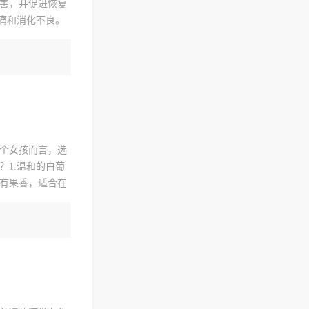
害，并促进恢复
痛和消化不良。
有助于降低胃酸
个女孩而言，选
1.温和的白葡
有果香，适合在
口感和水果香气