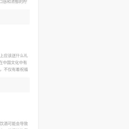
口感和浓郁的柠
再加入适量的朗
上应该送什么礼
在中国文化中有
，不仅有着祝福
月宴礼物选择，
饮酒可能会导致