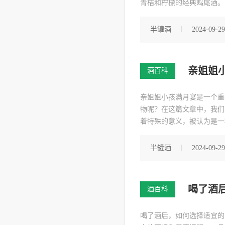
青桔和柠檬的经典鸡尾酒。
檬香气深受人们喜爱。制作
姆酒，搅拌均匀即可。你可
半罐酒
2024-09-29
亲姐姐
酒百科
亲姐姐小孩满月宴是一个重
物呢？在这篇文章中，我们
着特殊的意义，被认为是一
的寓意，还可以作为一个精
可以选择一些具有纪念意义
半罐酒
2024-09-29
喝了酒
酒百科
喝了酒后，如何选择适宜的