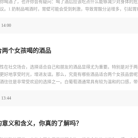
你喝酒了，也许你会有疑问：喝了酒后应该吃点什么能够减少对身体的危
议。1.奶制品喝酒时，胃壁可能会受到刺激，导致胃酸分泌增多，引起胃
消化道的保护屏障是个不错的选择。例如，牛奶和酸奶富含蛋白质和钙，
.蔬菜和水果
 14:00
合两个女孩喝的酒品
性在社交场合，选择适合自己和朋友的酒品显得尤为重要。特别是对于两
更好地享受时光，增进友谊。那么，究竟有哪些酒品适合两个女孩品尝呢？
酒往往是非常受欢迎的选择之一。白葡萄酒通常具有较为温和的口感，带
以选择一款较为新鲜的赤霞珠或长相思等酿造出来的白葡萄酒，其清爽的
味体验。2.气泡酒增添喜庆氛围
 13:44
的意义和含义，你真的了解吗？