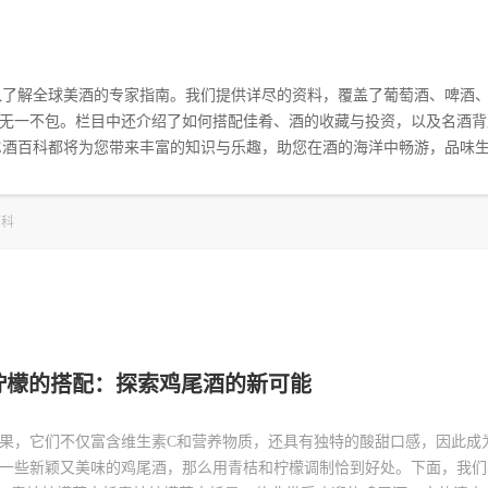
深入了解全球美酒的专家指南。我们提供详尽的资料，覆盖了葡萄酒、啤酒
无一不包。栏目中还介绍了如何搭配佳肴、酒的收藏与投资，以及名酒背
ME酒百科都将为您带来丰富的知识与乐趣，助您在酒的海洋中畅游，品味
百科
柠檬的搭配：探索鸡尾酒的新可能
果，它们不仅富含维生素C和营养物质，还具有独特的酸甜口感，因此成
一些新颖又美味的鸡尾酒，那么用青桔和柠檬调制恰到好处。下面，我们