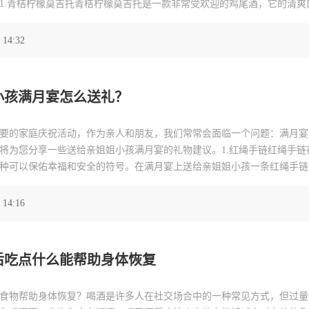
1.青桔柠檬莫吉托青桔柠檬莫吉托是一款非常受欢迎的鸡尾酒，它的清爽
这款鸡尾酒只需要将青桔汁、柠檬汁、薄荷叶、糖浆和冰块混合在一起，
以根据个人口味调整甜度和酸度，
 14:32
小孩满月宴怎么送礼？
要的家庭庆祝活动，作为亲人和朋友，我们常常会面临一个问题：满月宴
将为您分享一些送给亲姐姐小孩满月宴的礼物建议。1.红绳手链红绳手链
种可以保佑幸福和安全的符号。在满月宴上送给亲姐姐小孩一条红绳手链
美的饰品，让孩子在成长过程中戴上它。2.纪念品纪念品是一种常见的满
的物品，比如定制的名字首饰
 14:16
后吃点什么能帮助身体恢复
食物帮助身体恢复？喝酒是许多人在社交场合中的一种常见方式，但过量