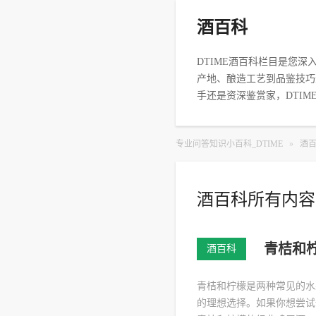
酒百科
DTIME酒百科栏目是您
产地、酿造工艺到品鉴技巧
手还是资深鉴赏家，DTI
专业问答知识小百科_DTIME
»
酒
酒百科所有内容
青桔和
酒百科
青桔和柠檬是两种常见的水
的理想选择。如果你想尝试