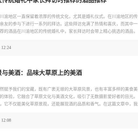
区传统婚礼中家长拜访时推荐的酒品推荐
川渝地区一直保留着浓厚的传统文化，尤其是婚礼仪式。在川渝地区的传
亲友的参与下进行一系列的拜访。这些拜访充满了热情和喜庆，而其中一
荐的酒品在川渝地区的传统婚礼中，家长拜访时会带上精心挑选的酒品，
长拜访时推荐的酒品有以下几种：1.白酒白酒作为川渝地区的传统酒品，
区有着丰富的白酒
 12:24
景与美酒：品味大草原上的美酒
然赋予我们的宝藏，既有广袤无垠的大草原风景，也有丰富多样的美食美
的体验，它融合了草原文化与美酒文化，吸引了无数摄影爱好者的目光。
，它不仅能美化草原景观，还能展现酒的品质和香气。在这篇文章中，我
片背景图，带您领略大草原上别样的美酒文化。大草原上的美酒大草原上
 12:08