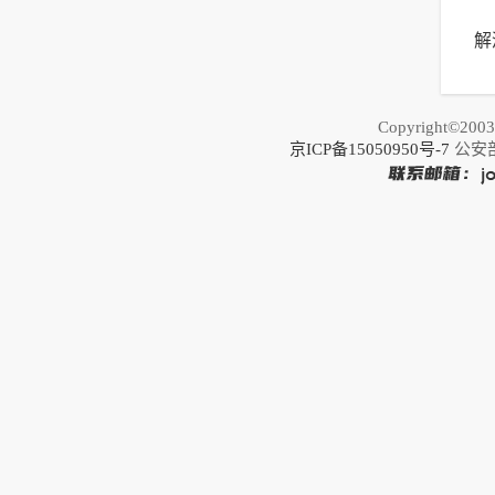
解
以
荐
Copyright©20
京ICP备15050950号-7
公安部