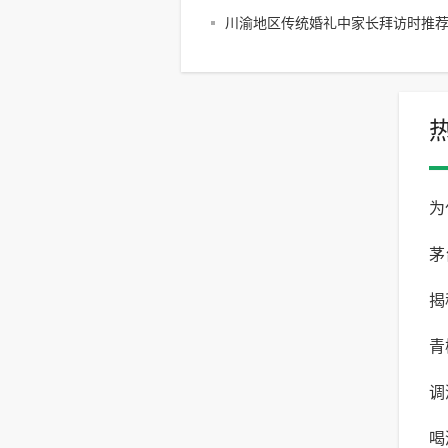
川渝地区传统婚礼中家长拜访时推
品推荐
为
茅
揭
有
青
调
的
喝
调