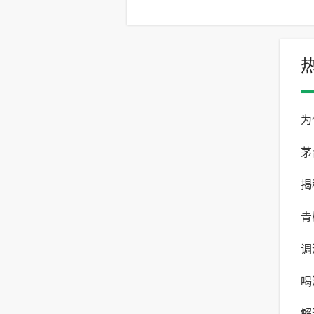
品推荐
为
茅
揭
有
青
调
的
喝
调
解