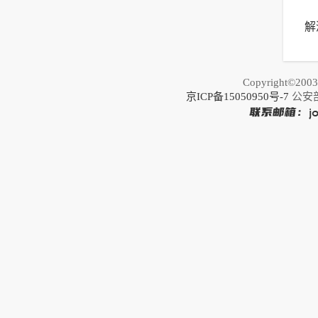
解
以
荐
Copyright©20
京ICP备15050950号-7
公安部