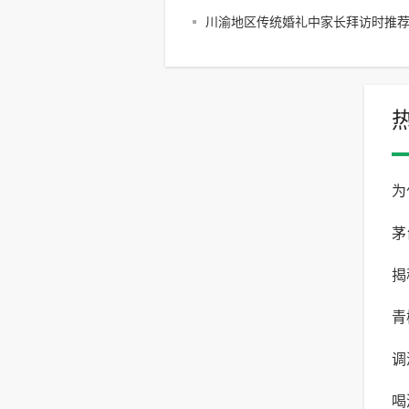
川渝地区传统婚礼中家长拜访时推
品推荐
为
茅
揭
有
青
调
的
喝
调