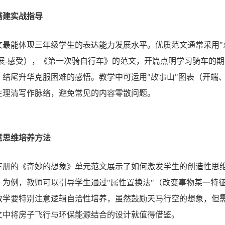
搭建实战指导
文最能体现三年级学生的表达能力发展水平。优质范文通常采用"
展-感受），《第一次骑自行车》的范文，开篇点明学习骑车的
，结尾升华克服困难的感悟。教学中可运用"故事山"图表（开端
生理清写作脉络，避免常见的内容零散问题。
意思维培养方法
下册的《奇妙的想象》单元范文展示了如何激发学生的创造性思
》为例，教师可以引导学生通过"属性置换法"（改变事物某一特
教学要特别注意逻辑自洽性培养，虽然鼓励天马行空的想象，但
文中将房子飞行与环保能源结合的设计就值得借鉴。