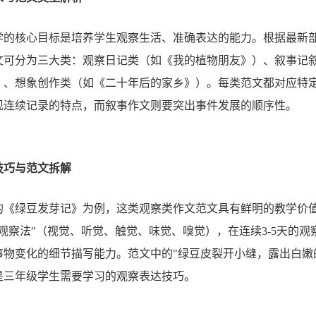
学的核心目标是培养学生观察生活、准确表达的能力。根据最新
文可分为三大类：观察日记类（如《我的植物朋友》）、叙事记
）、想象创作类（如《二十年后的家乡》）。每类范文都对应特
现连续记录的特点，而叙事作文则要突出事件发展的顺序性。
技巧与范文拆解
的《绿豆发芽记》为例，这类观察类作文范文具有鲜明的教学价
观察法"（视觉、听觉、触觉、味觉、嗅觉），在连续3-5天的观
事物变化的细节描写能力。范文中的"绿豆皮裂开小缝，露出白嫩
是三年级学生需要学习的观察表达技巧。