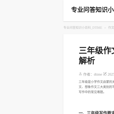
专业问答知识小百
专业问答知识小百科_DTIME
»
作
三年级作
解析
作者：
dtime
202
三年级是小学作文启蒙的
文、想象作文三大类别的
写作中的常见难题。
一、三年级写作要