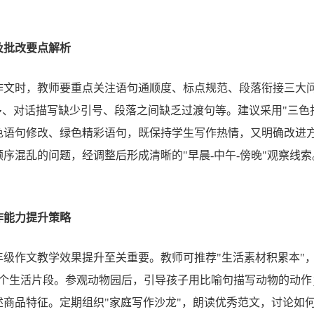
及批改要点解析
作文时，教师要重点关注语句通顺度、标点规范、段落衔接三大
多、对话描写缺少引号、段落之间缺乏过渡句等。建议采用"三色
色语句修改、绿色精彩语句，既保持学生写作热情，又明确改进
序混乱的问题，经调整后形成清晰的"早晨-中午-傍晚"观察线索
作能力提升策略
年级作文教学效果提升至关重要。教师可推荐"生活素材积累本"
3个生活片段。参观动物园后，引导孩子用比喻句描写动物的动作
述商品特征。定期组织"家庭写作沙龙"，朗读优秀范文，讨论如