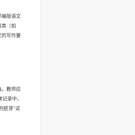
部编版语文
叙类（如
定的写作要
值。教师应
察记录中，
的胚芽"这