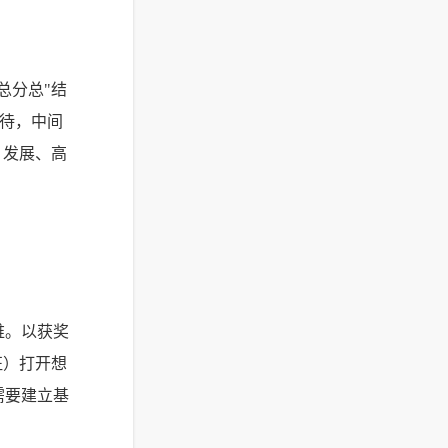
总分总"结
期待，中间
、发展、高
维。以获奖
征）打开想
需要建立基