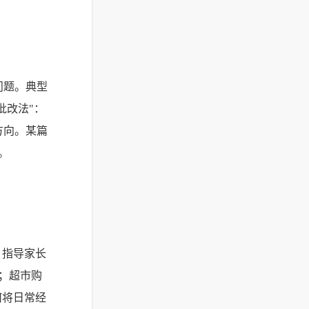
问题。典型
批改法"：
方向。某篇
。
，指导家长
；超市购
何将日常经