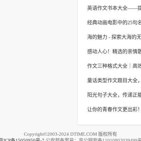
英语作文书本大全——
写作水平
经典动画电影中的25句
能力的完美选择
海的魅力 - 探索大海的
感动人心！精选的亲情
作文三种格式大全｜高
合集
童话类型作文题目大全
式提升写作技巧
阳光句子大全，传递正
启想象力与创造力的大
让你的青春作文更出彩
写作灵感
公开
Copyright©2003-2024 DTIME.COM 版权所有
京ICP备15050950号-7
公安部备案号：京公网安备11010802039499