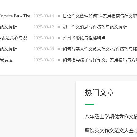
te Pet - The
2025-09-14
日语作文信件如何写-实用指南与范文解
范文解析
2025-09-12
析
初一作文消息写作技巧与范文解析
-表达关心与祝
2025-09-10
哥哥的形象与性格特点
范文解析
2025-09-08
如何写亲人作文英文范文-写作技巧与结
我表达
2025-09-06
构解析
如何指导孩子写好作文：实用技巧与方
热门文章
八年级上学期优秀作文摘
鹰院英文作文范文大全-
一读的八上作文经典