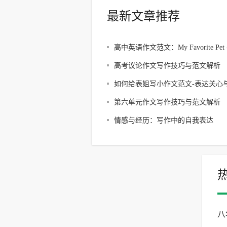
最新文章推荐
高中英语作文范文：My Favorite Pet -
Cat
高考议论作文写作技巧与范文解析
如何给表姐写小作文范文-表达关心
福
第六单元作文写作技巧与范文解析
情感与经历：写作中的自我表达
八