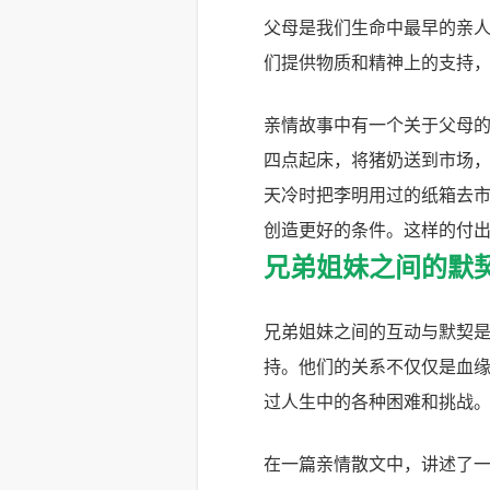
父母是我们生命中最早的亲
们提供物质和精神上的支持
亲情故事中有一个关于父母
四点起床，将猪奶送到市场
天冷时把李明用过的纸箱去
创造更好的条件。这样的付
兄弟姐妹之间的默
兄弟姐妹之间的互动与默契
持。他们的关系不仅仅是血
过人生中的各种困难和挑战
在一篇亲情散文中，讲述了