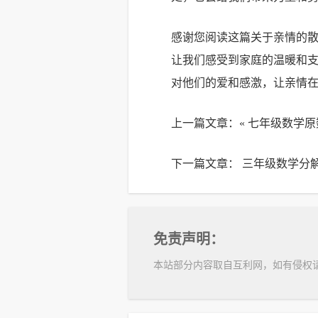
感谢您阅读这篇关于亲情的
让我们感受到家庭的温暖和
对他们的爱和感激，让亲情
上一篇文章：«
七年级数学原
下一篇文章：
三年级数学分
免责声明：
本站部分内容取自互利网，如有侵权