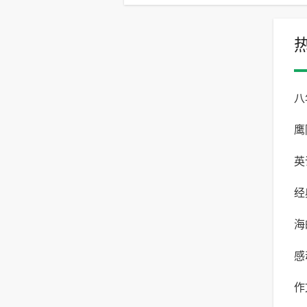
八
鹰
一
英
写
经
能
海
感
作
合