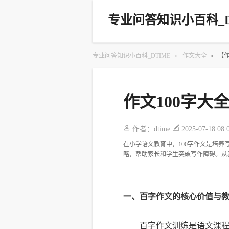
专业问答知识小百科_D
专业问答知识小百科_DTIME
»
作文大全
»
【
作文100字
作者：
dtime
2025-07-18 08:
在小学语文教育中，100字作文是培养
略，帮助家长和学生突破写作障碍。从
一、百字作文的核心价值与
百字作文训练是语文课