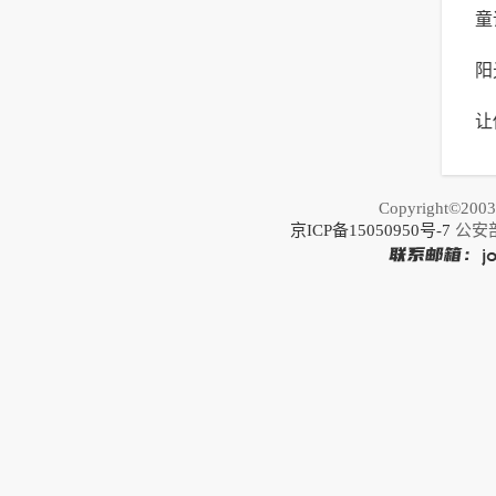
童
式
阳
启
让
写
公
Copyright©20
京ICP备15050950号-7
公安部