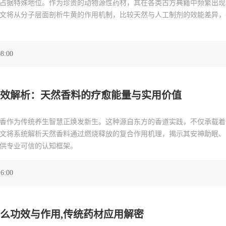
占据特殊地位。作为珍贵的动物源性药材，其在各类古方典籍中频繁出现
文将从分子层面剖析牛黄的作用机制，比较天然与人工制剂的效能差异，
08:00
效解析：天然香料的疗愈能量与实用价值
香作为传统养生智慧正焕发新生。这种源自东方的香道实践，不仅承载着
文将系统解析天然香料通过燃烧释放的复合作用机理，揭示其安神助眠、
供专业可信的认知框架。
16:00
么功效与作用,传统药材应用解密