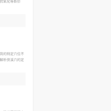
抗氧化等新价
背的特定穴位不
解析侠溪穴的定