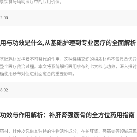
康饮食与辅助医疗中的应用价值。
12:00
用与功效是什么,从基础护理到专业医疗的全面解析
基础耗材发挥着不可替代的作用。这种经纬交织的棉质材料不仅具备优异
整个医疗救治过程。本文将系统解析医用纱布的七大核心功效，深入探讨
确使用纱布对促进创面愈合的重要影响。
08:02
功效与作用解析：补肝肾强筋骨的全方位药用指南
药材，杜仲皮凭借其独特的生物活性成分，在护肝肾、强筋骨等领域展现