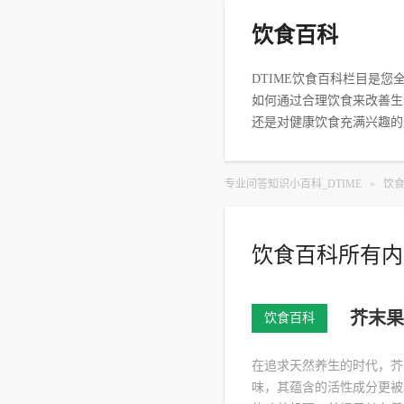
饮食百科
DTIME饮食百科栏目是
如何通过合理饮食来改善生
还是对健康饮食充满兴趣的
专业问答知识小百科_DTIME
»
饮
饮食百科所有内
芥末果
饮食百科
在追求天然养生的时代，芥
味，其蕴含的活性成分更被