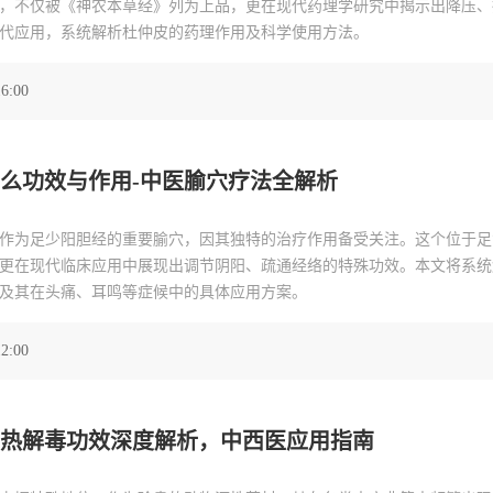
，不仅被《神农本草经》列为上品，更在现代药理学研究中揭示出降压、
代应用，系统解析杜仲皮的药理作用及科学使用方法。
16:00
么功效与作用-中医腧穴疗法全解析
作为足少阳胆经的重要腧穴，因其独特的治疗作用备受关注。这个位于足
更在现代临床应用中展现出调节阴阳、疏通经络的特殊功效。本文将系统
及其在头痛、耳鸣等症候中的具体应用方案。
12:00
热解毒功效深度解析，中西医应用指南