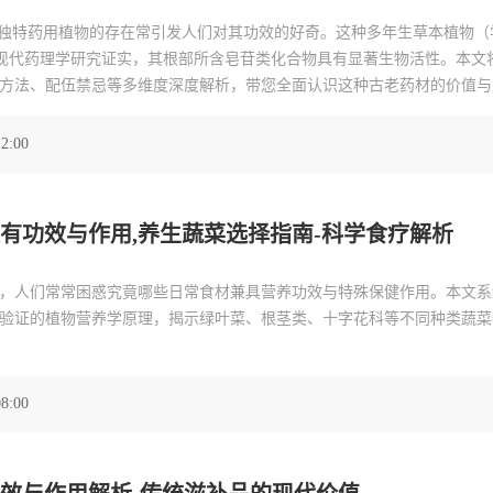
为独特药用植物的存在常引发人们对其功效的好奇。这种多年生草本植物（
entata）通过现代药理学研究证实，其根部所含皂苷类化合物具有显著生物活性。
方法、配伍禁忌等多维度深度解析，带您全面认识这种古老药材的价值与
12:00
有功效与作用,养生蔬菜选择指南-科学食疗解析
，人们常常困惑究竟哪些日常食材兼具营养功效与特殊保健作用。本文系
验证的植物营养学原理，揭示绿叶菜、根茎类、十字花科等不同种类蔬菜
08:00