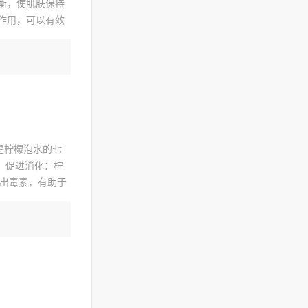
衡，使肌肤保持
作用，可以有效
！
是柠檬泡水的七
。促进消化：柠
出毒素，有助于