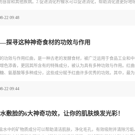
防感冒和其他疾病。2.促进消化柠檬水可以促进消化，帮助消化道更好地
肥柠檬水可以提高新陈代谢，清除体内毒素，帮助身体燃烧脂
8-22 09:48
—探寻这种神奇食材的功效与作用
的功效与作用红曲，是一种古老的发酵食材，被广泛运用于食品工业和中
增色添香，更因其所含有的特殊成分，被认为具有多种功效与作用。红曲
糖、氨基酸等多种成分，这些成分赋予红曲许多优秀的功效。其中，最为
曲中的一些成分能有效降低人体血液中的胆固醇和甘油三酯水平，有利于
8-22 09:44
水敷脸的6大神奇功效，让你的肌肤焕发光彩！
理盐水中的矿物质成分可以帮助清洁肌肤，净化毛孔，有效吸附并清除污垢