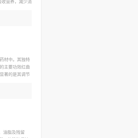
吸收营养，减少消
药材中。其独特
的主要功效红曲
显著的是其调节
心血管健康。红
、油脂及残留