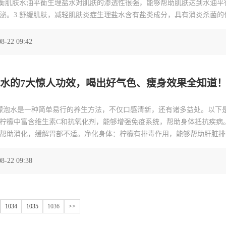
平衡肌肤水油平衡生理盐水对肌肤的渗透性很强，能够帮助肌肤达到水油平
泌。3.舒缓肌肤，减轻肌肤炎症生理盐水含有盐类成分，具有消炎杀菌的
症，有助于肌肤修复。4.提亮肤色，改善暗沉生理盐
8-22 09:42
水的7大惊人功效，喝出好气色、瘦身效果全知道
檬泡水是一种简单易行的养生方法，不仅口感清新，还有诸多益处。以下
柠檬中富含维生素C和抗氧化剂，能够增强免疫系统，帮助身体抵抗疾病
帮助消化，缓解胃部不适。净化身体：柠檬有排毒作用，能够帮助肝脏排
维生素C的柠檬可以抑制黑色素沉积，有助于达到美白肌肤的效果。
8-22 09:38
1034
1035
1036
>>