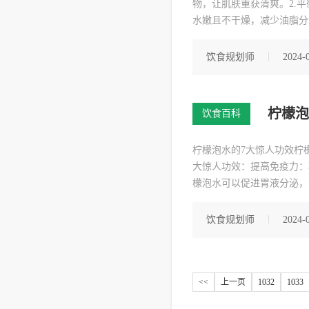
物，让肌肤重获清爽。2.
水嫩且不干燥，减少油脂分
舒缓受损肌肤，减轻肌肤炎
饮食规划师
2024-0
柠檬泡
饮食百科
柠檬泡水的7大惊人功效柠
大惊人功效：提高免疫力：
檬泡水可以促进胃液分泌，
净化身体。美白肌肤：富含
饮食规划师
2024-0
<<
上一页
1032
1033