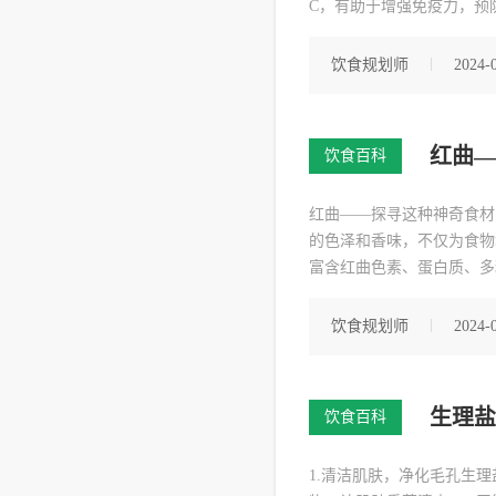
C，有助于增强免疫力，预
化不良的发生。3.帮助减
饮食规划师
2024-0
红曲—
饮食百科
红曲——探寻这种神奇食材
的色泽和香味，不仅为食物
富含红曲色素、蛋白质、多
血脂的作用。研究表明，红
曲的其他作用
饮食规划师
2024-0
生理盐
饮食百科
1.清洁肌肤，净化毛孔生