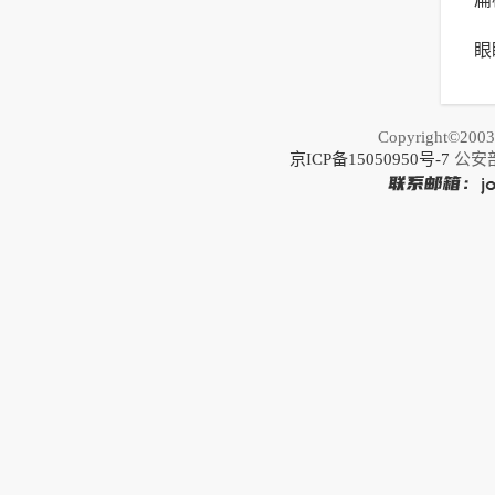
于
眼
恢
Copyright©20
京ICP备15050950号-7
公安部