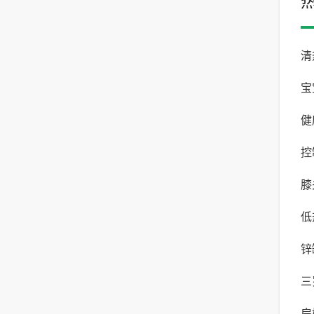
清
宝
健
化
控
可
膝
您
低
节
锌
三
扁