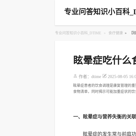
专业问答知识小百科_D
专业问答知识小百科_DTIME
»
食疗健康
»
【
眩晕症吃什么
作者：
dtime
2025-08-05 16:
眩晕症患者的饮食调理是康复管理的重
食物清单，同时揭示可能加重症状的饮
一、眩晕症与营养失衡的关
眩晕症的发生常与前庭功