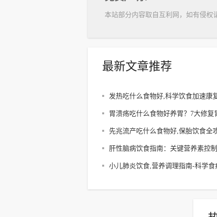
本站部分内容取自互利网，如有侵权
最新文章推荐
发热吃什么食物好,科学饮食加速康复
烧食谱全解析
胃溃疡吃什么食物好养胃？7大修复
膜食材推荐
先兆流产吃什么食物好,保胎饮食全攻
科学调理方案解析
肝性脑病饮食指南：关键营养素控
谱建议
小儿肺炎饮食,营养调理指南-科学食
案解析