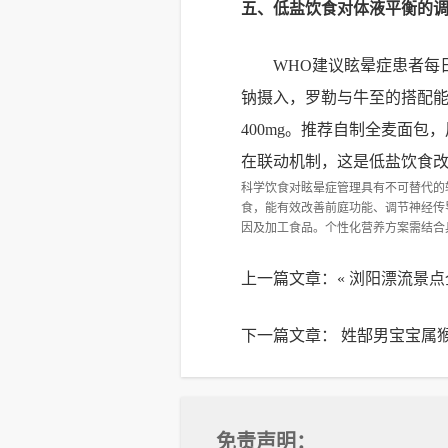
五、低盐饮食对体液平衡的
WHO建议眩晕症患者每日
钠摄入，罗勒与牛至的搭配能
400mg。推荐自制全麦面
在联动机制，这是低盐饮食
科学饮食对眩晕症管理具有不可替代的
食，能有效改善前庭功能、调节神经传
因及加工食品。个性化营养方案需结合
上一篇文章：«
浏阳漂流景点
下一篇文章：
姓郜男宝宝属猴
免责声明：