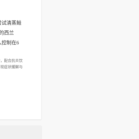
尝试清蒸鲑
的西兰
控制在6
物，配合抗炎饮
实现症状缓解与