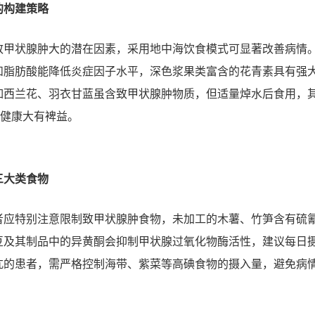
的构建策略
致甲状腺肿大的潜在因素，采用地中海饮食模式可显著改善病情
和脂肪酸能降低炎症因子水平，深色浆果类富含的花青素具有强
如西兰花、羽衣甘蓝虽含致甲状腺肿物质，但适量焯水后食用，
腺健康大有裨益。
三大类食物
者应特别注意限制致甲状腺肿食物，未加工的木薯、竹笋含有硫
豆及其制品中的异黄酮会抑制甲状腺过氧化物酶活性，建议每日
甲亢的患者，需严格控制海带、紫菜等高碘食物的摄入量，避免病