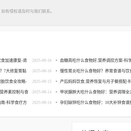
，如有侵权请及时与我们联系。
饮食加速康复-退
2025-08-16
血糖高吃什么食物好,营养调控方案-科
？7大修复胃黏
2025-08-16
控糖指南
慢性胃炎吃什么食物好？养胃食谱与饮
保胎饮食全攻略-
2025-08-15
调理指南
产后妈妈饮食,营养恢复与月子餐搭配-
营养素控制与食
2025-08-14
学调理指南
甲状腺肿大吃什么食物好：营养调理全
指南-科学食疗方
2025-08-14
案解析
孕妇缺锌吃什么食物好：10大补锌食谱
荐与营养指南