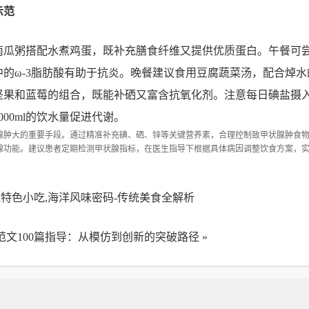
示范
南瓜粥搭配水煮鸡蛋，既补充膳食纤维又提供优质蛋白。午餐可
的ω-3脂肪酸有助于抗炎。晚餐建议食用豆腐蔬菜汤，配合焯水
坚果和蓝莓的组合，既能补硒又富含抗氧化剂。注意每日碘盐摄入
00ml的饮水量促进代谢。
腺肿大的重要手段。通过精准补充碘、硒、锌等关键营养素，合理控制致甲状腺肿食
腺功能。建议患者定期检测甲状腺指标，在医生指导下根据具体病因调整饮食方案，
特色小吃,海洋风味密码-传统美食全解析
范文100篇指导：从模仿到创新的突破路径
»