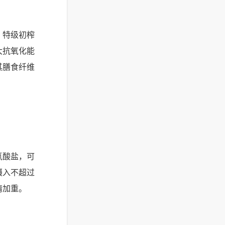
。特级初榨
大抗氧化能
其膳食纤维
氰酸盐，可
摄入不超过
情加重。