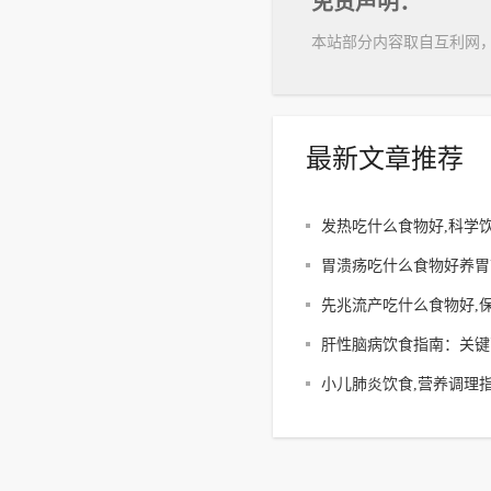
免责声明：
本站部分内容取自互利网
最新文章推荐
发热吃什么食物好,科学
烧食谱全解析
胃溃疡吃什么食物好养胃
膜食材推荐
先兆流产吃什么食物好,
科学调理方案解析
肝性脑病饮食指南：关键
谱建议
小儿肺炎饮食,营养调理
案解析