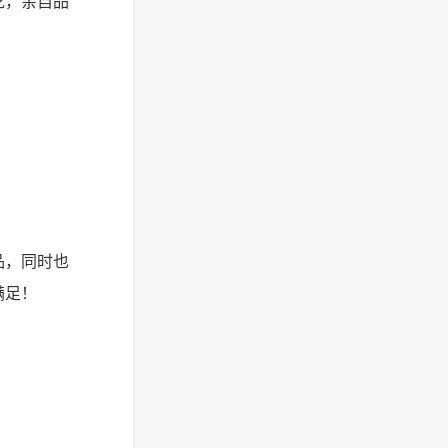
吃，亲自品
品，同时也
满足！