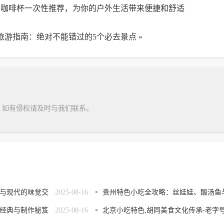
营咖啡杯一次性推荐，为你的户外生活带来便捷和舒适
旅游指南：绝对不能错过的5个必去景点
»
，如有侵权请及时与我们联系。
与现代的味觉交
2025-08-16
贵州特色小吃全攻略：丝娃娃、酸汤鱼
经典与制作秘笈
2025-08-16
肠旺面的美食密码
北京小吃特色,胡同美食文化传承-老字