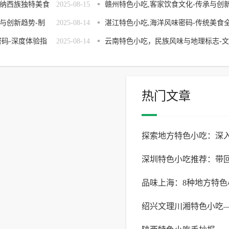
纳西族独特美食
2025-08-15
风味全解析
赣州特色小吃,客家饮食文化-传承与创
与创新趋势-制
2025-08-14
解析
湛江特色小吃,海洋风味密码-传统美食
密码-深度体验指
2025-08-14
解析
云南特色小吃，民族风味与地理标志-文
化探秘与美食地图
热门文章
探索地方特色小吃：深
深圳特色小吃推荐：带
味做法
品味上海：8种地方特
宴
绍兴文理川湘特色小吃
网打尽