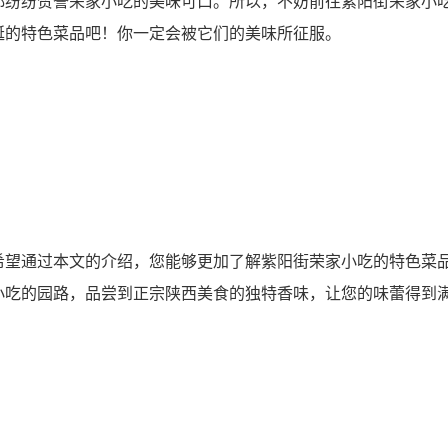
都纷纷赞誉荣家小吃的美味可口。所以，不妨前往紫阳街荣家小
涎的特色菜品吧！你一定会被它们的美味所征服。
希望通过本文的介绍，您能够更加了解紫阳街荣家小吃的特色菜
小吃的园路，品尝到正宗陕西美食的独特香味，让您的味蕾得到