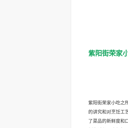
紫阳街荣家
紫阳街荣家小吃之
的讲究和对烹饪工
了菜品的新鲜度和