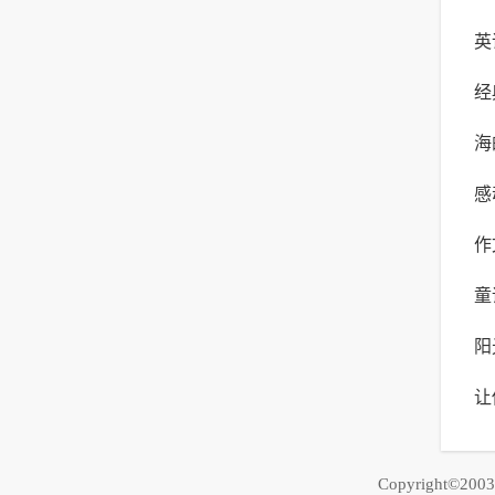
英
写
经
能
海
感
作
合
童
式
阳
启
让
写
公
Copyright©20