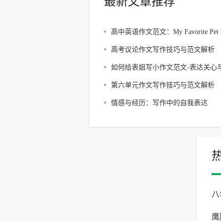
最新文章推荐
高中英语作文范文：My Favorite Pet -
Cat
高考议论作文写作技巧与范文解析
如何给表姐写小作文范文-表达关心
福
第六单元作文写作技巧与范文解析
情感与经历：写作中的自我表达
八
鹰
一