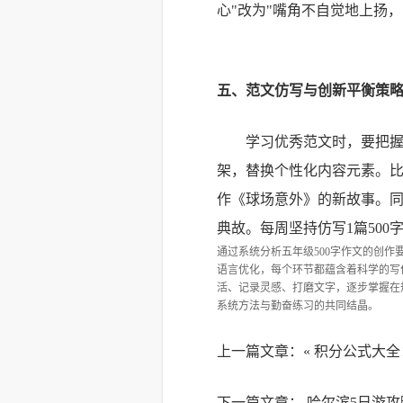
心"改为"嘴角不自觉地上扬
五、范文仿写与创新平衡策
学习优秀范文时，要把握
架，替换个性化内容元素。比
作《球场意外》的新故事。
典故。每周坚持仿写1篇50
通过系统分析五年级500字作文的创
语言优化，每个环节都蕴含着科学的写
活、记录灵感、打磨文字，逐步掌握在
系统方法与勤奋练习的共同结晶。
上一篇文章：«
积分公式大全
下一篇文章：
哈尔滨5日游