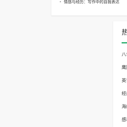
情感与经历：写作中的自我表达
八
鹰
一
英
写
经
能
海
感