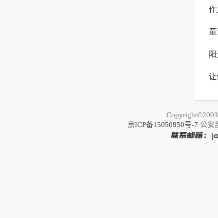
作
合
童
式
阳
启
让
写
公
Copyright©20
京ICP备15050950号-7
公安部