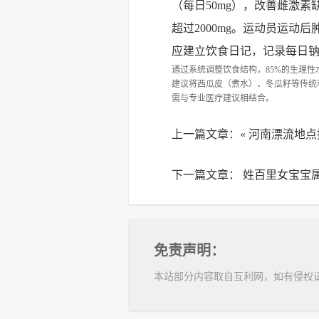
（每日50mg），改善雌激
超过2000mg。运动员运动
应建立饮食日记，记录每日钠摄
通过系统调整饮食结构，85%的生理性
建议将西瓜皮（煮水）、冬瓜籽等传统
需与专业医疗建议相结合。
上一篇文章：«
河南漂流地点
下一篇文章：
姓百里女宝宝属
免责声明：
本站部分内容取自互利网，如有侵权