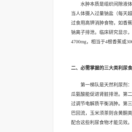
水肿本质是组织间隙液
当人体摄入过量钠盐（每天超
过食用高钾消肿食物，如香蕉（每
钠离子排泄。临床研究显示，
4700mg，相当于4根香蕉或
二、必需掌握的三大类利尿
第一梯队是天然利尿剂：
瓜氨酸能促进肾脏排泄。第二类是
过调节电解质平衡消肿。第三
巴回流，玉米须茶则含黄酮
配合这些利尿食物才能见效