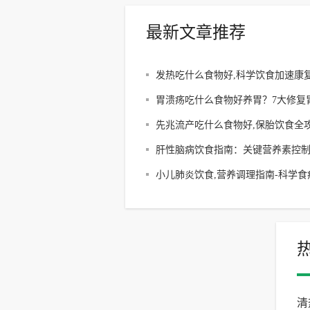
最新文章推荐
发热吃什么食物好,科学饮食加速康复
烧食谱全解析
胃溃疡吃什么食物好养胃？7大修复
膜食材推荐
先兆流产吃什么食物好,保胎饮食全攻
科学调理方案解析
肝性脑病饮食指南：关键营养素控
谱建议
小儿肺炎饮食,营养调理指南-科学食
案解析
清