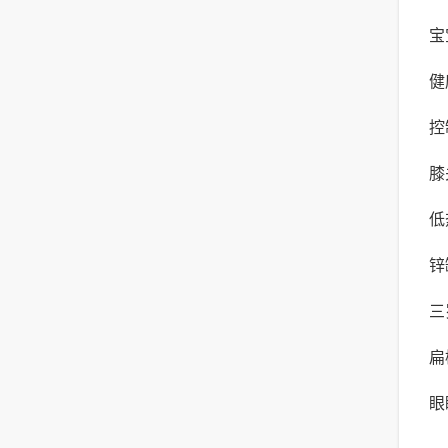
宝
健
化
控
可
膝
您
低
节
锌
三
扁
于
眼