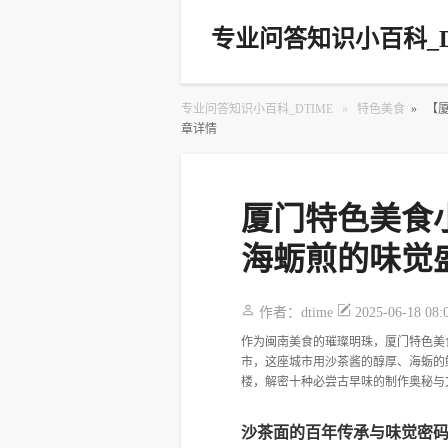
专业问答知识小百科_D
专业问答知识小百科_DTIME
»
特色美食
»
【
章详情
厦门特色美食
海蛎煎的味觉
作者：
dtime
2025-06-18 08:
作为闽南美食的璀璨明珠，厦门特色美
市，这座城市用沙茶酱的醇厚、海蛎的
楼，解密十种必尝古早味的制作奥秘与
沙茶面的百年传承与味觉密