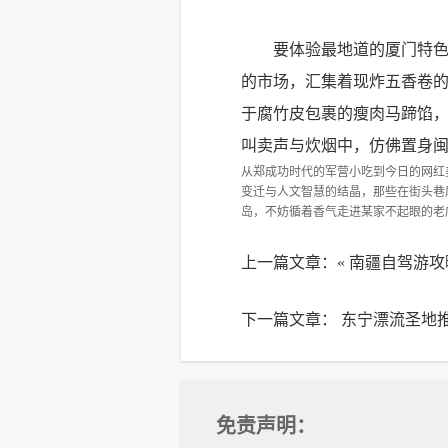
要体验最地道的厦门特色
的市场，汇集着现炸五香卷
于腐竹皮包裹的瘦肉马蹄馅
叫卖声与炊烟中，仿佛置身
从郑成功时代的军营小吃到今日的网红
变迁与人文智慧的结晶，那些在街头巷
岛，不妨循着香气走进某家不起眼的老
上一篇文章：«
南疆自驾游攻
下一篇文章：
东宁漂流圣地
免责声明：