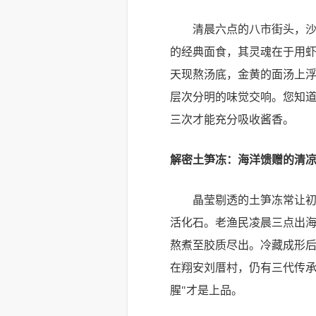
清晨六点的八市街头，
的经典面食，其灵魂在于用
天现熬汤底，金黄的面汤上
层次分明的味觉交响。您知道
三次才能充分吸收酱香。
解密土笋冻：海洋馈赠的清
晶莹剔透的土笋冻常让
活化石。老渔民凌晨三点出
熬煮至胶质尽出。冷藏成形
在翔安刘厝村，仍有三代传承
腥"才是上品。