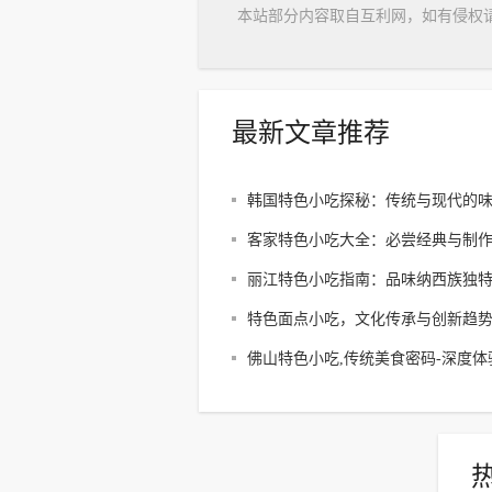
本站部分内容取自互利网，如有侵权
最新文章推荐
韩国特色小吃探秘：传统与现代的
响
客家特色小吃大全：必尝经典与制
丽江特色小吃指南：品味纳西族独
特色面点小吃，文化传承与创新趋势
作工艺解析
佛山特色小吃,传统美食密码-深度体
南