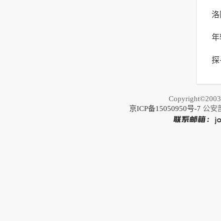
洛
年
口
探
更
Copyright©20
京ICP备15050950号-7
公安部