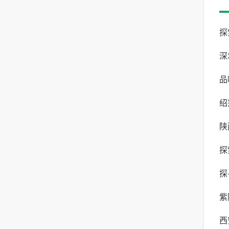
探
深
味
品
宴
绍
网
陕
美
探
旅
探
街
紫
西
宗