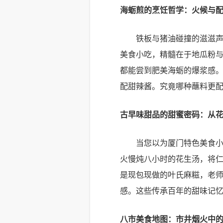
海蛎煎的烹饪哲学：火候与
铁板与猪油碰撞的滋滋
美食小吃，精髓在于地瓜粉与
都能尝到肥美海蛎的爆浆感
配甜辣酱。究竟哪种蘸料更
古早味甜品的甜蜜密码：从
当您以为厦门特色美食
火慢炖八小时的花生汤，将
是现包现做的叶氏麻糍，老
感。这些传承百年的甜味记
八市美食地图：市井烟火中