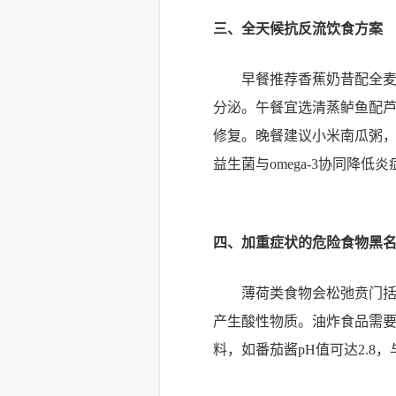
三、全天候抗反流饮食方案
早餐推荐香蕉奶昔配全麦
分泌。午餐宜选清蒸鲈鱼配
修复。晚餐建议小米南瓜粥
益生菌与omega-3协同降低
四、加重症状的危险食物黑
薄荷类食物会松弛贲门括
产生酸性物质。油炸食品需
料，如番茄酱pH值可达2.