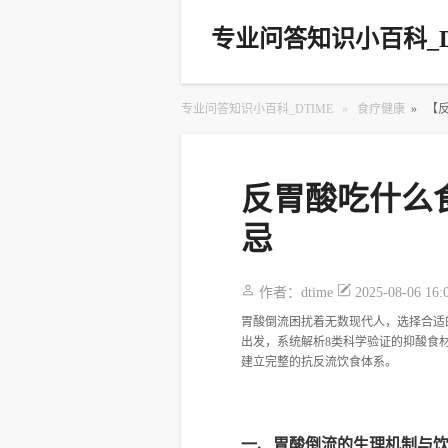
专业问答知识小百科_D
专业问答知识小百科_DTIME
»
食疗健康
»
【
反胃酸吃什么
忌
作者：
dtime
2025-08-06 16:
胃酸倒流困扰着无数现代人，选择合适
出发，系统解析8类科学验证的抑酸食
建立完整的抗反流饮食体系。
一、胃酸倒流的生理机制与