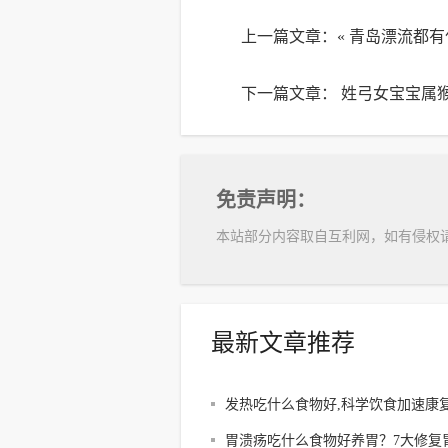
上一篇文章：«
青岛漂流都有
下一篇文章：
姓弓女宝宝属猴
免责声明：
本站部分内容取自互利网，如有侵权
最新文章推荐
发热吃什么食物好,科学饮食加速康复
烧食谱全解析
胃溃疡吃什么食物好养胃？7大修复