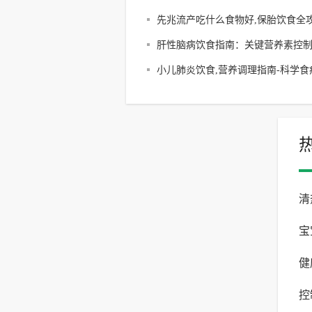
膜食材推荐
先兆流产吃什么食物好,保胎饮食全攻
科学调理方案解析
肝性脑病饮食指南：关键营养素控
谱建议
小儿肺炎饮食,营养调理指南-科学食
案解析
清
宝
健
化
控
可