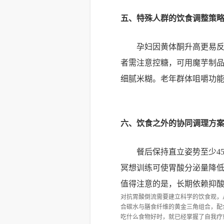
五、特殊人群的饮食调整策
孕妇因黄体酮升高更易反
者需注意控糖，可用魔芋制
细腻米糊。老年群体咀嚼功
六、饮食之外的协同调理方
餐后保持直立姿势至少4
冥想训练可使胃酸分泌量降低
值得注意的是，长期依赖抑
对抗胃酸倒流需要建立科学的饮食观，
合碳水与膳食纤维的黄金三角组合，配
吃什么食物好时，就已经掌握了自我疗