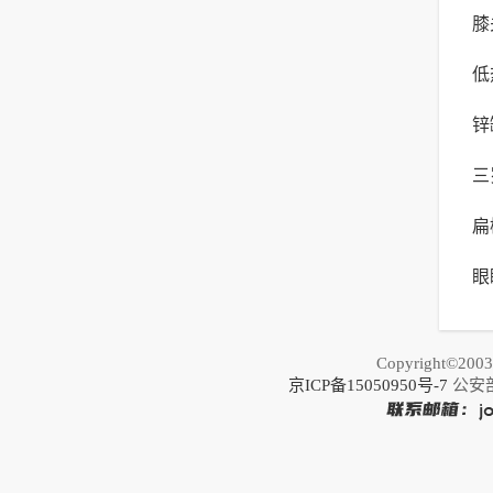
膝
您
低
节
锌
三
扁
于
眼
恢
Copyright©20
京ICP备15050950号-7
公安部