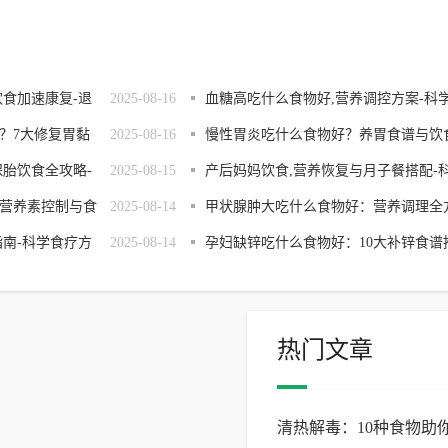
饮食加速康复-退
2025-08-16
血糖高吃什么食物好,营养调控方案-科
？7大修复胃黏
2025-08-16
控糖指南
慢性胃炎吃什么食物好？养胃食谱与饮
保胎饮食全攻略-
2025-08-15
调理指南
产后妈妈饮食,营养恢复与月子餐搭配-
营养素控制与食
2025-08-14
学调理指南
甲状腺肿大吃什么食物好：营养调理全
指南-科学食疗方
2025-08-14
案解析
孕妇缺锌吃什么食物好：10大补锌食谱
荐与营养指南
热门文章
清热解毒：10种食物助