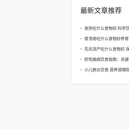
最新文章推荐
发热吃什么食物好,科学
烧食谱全解析
胃溃疡吃什么食物好养胃
膜食材推荐
先兆流产吃什么食物好,
科学调理方案解析
肝性脑病饮食指南：关键
谱建议
小儿肺炎饮食,营养调理
案解析