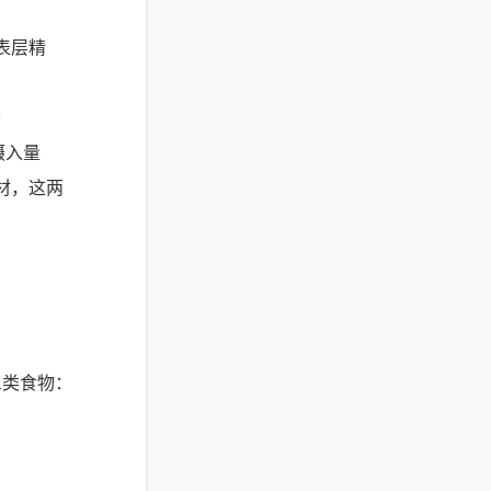
表层精
餐
摄入量
材，这两
三类食物：