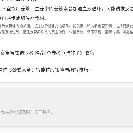
期不宜饮用姜茶，生姜中的姜辣素会加速血液循环，可能诱发反
后再逐步添加温补食材。
烧后恢复体力的关键。通过分阶段补充电解质、优质蛋白和抗氧化营养素，选择易消
消化系统过载。记住恢复期饮食的黄金法则：少量多餐、循序渐进、营养均衡。掌握
力。
女宝宝属狗取名 推荐4个参考《韩非子》取名
信选股公式大全：智能选股策略与编写技巧
»
，如有侵权请及时与我们联系。