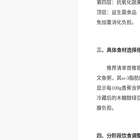
第四层：抗氧化蔬
顶层：益生菌食品
免加重消化负担。
三、具体食材选择
推荐清单首推
文鱼粥，其ω-3脂
显示每100g香蕉
冷藏后的木糖醇绿
腺负担。
四、分阶段饮食调