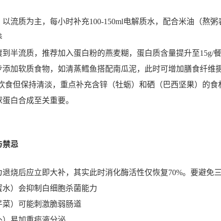
：以流质为主，每小时补充100-150ml电解质水，配合米油（熬粥
养
渡到半流质，推荐加入蛋白粉的燕麦糊，蛋白质含量提升至15g/
逐步添加软质食物，如清蒸鳕鱼搭配南瓜泥，此时可增加膳食纤维
常饮食但保持清淡，重点补充含锌（牡蛎）和硒（巴西坚果）的食
球蛋白合成至关重要。
与禁忌
为退烧后应立即大补，其实此时消化酶活性仅恢复70%。要避免
蜂蜜水）会抑制白细胞杀菌能力
如芹菜）可能刺激脆弱肠道
奶外）易加重痰液分泌