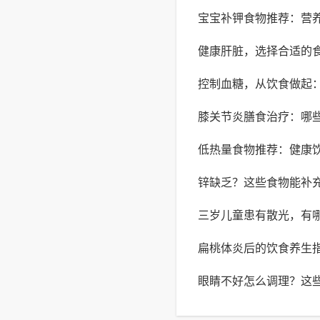
宝宝补钾食物推荐：营
健康肝脏，选择合适的
化的食材
控制血糖，从饮食做起
可没
膝关节炎膳食治疗：哪
您降血糖
低热量食物推荐：健康
节炎有益？
锌缺乏？这些食物能补
三岁儿童患有散光，有
扁桃体炎后的饮食养生
于改善
眼睛不好怎么调理？这
恢复视力