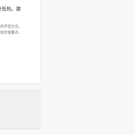
复低热。建
化的烹饪方式，
这些饮食要点，