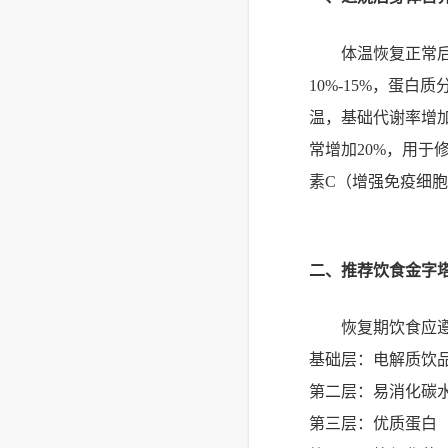
体温恢复正常
10%-15%，蛋
温，基础代谢率增
常增加20%，用于
素C（增强免疫细
二、推荐饮食金字
恢复期饮食应遵
基础层：电解质饮品（
第二层：易消化碳水
第三层：优质蛋白（蒸