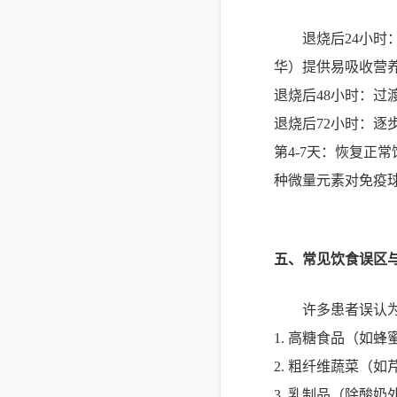
退烧后24小时
华）提供易吸收营
退烧后48小时：过
退烧后72小时：
第4-7天：恢复正
种微量元素对免疫
五、常见饮食误区
许多患者误认
1. 高糖食品（如
2. 粗纤维蔬菜（
3. 乳制品（除酸