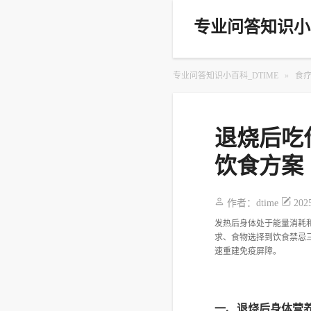
专业问答知识小百
专业问答知识小百科_DTIME
»
食
退烧后吃
饮食方案
作者：
dtime
202
发热后身体处于能量消耗
求、食物选择到饮食禁忌
速重建免疫屏障。
一、退烧后身体营