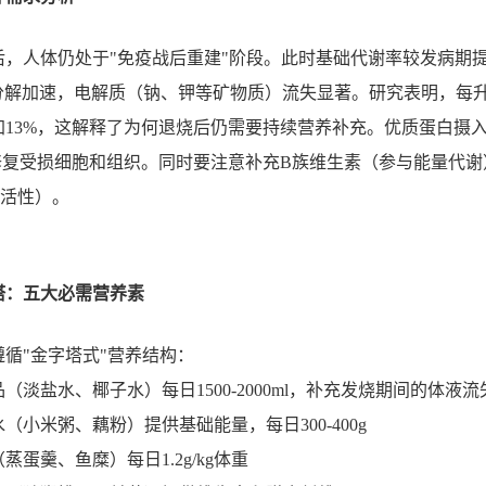
后，人体仍处于"免疫战后重建"阶段。此时基础代谢率较发病期
白质分解加速，电解质（钠、钾等矿物质）流失显著。研究表明，每
加13%，这解释了为何退烧后仍需要持续营养补充。优质蛋白摄
修复受损细胞和组织。同时要注意补充B族维生素（参与能量代谢
胞活性）。
塔：五大必需营养素
循"金字塔式"营养结构：
淡盐水、椰子水）每日1500-2000ml，补充发烧期间的体液流
（小米粥、藕粉）提供基础能量，每日300-400g
蛋羹、鱼糜）每日1.2g/kg体重