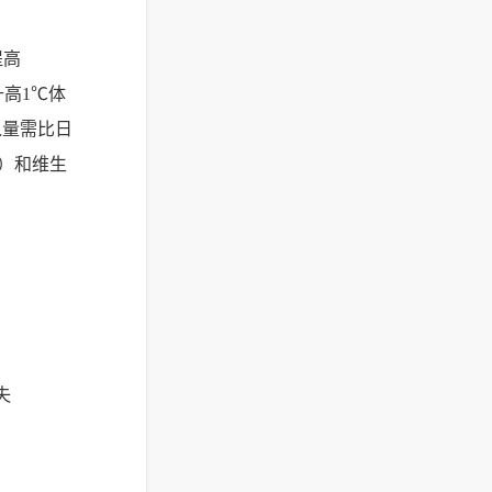
提高
升高1℃体
入量需比日
）和维生
失