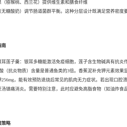
果（猕猴桃、西兰花）提供维生素和膳食纤维
（无糖酸奶）调节肠道菌群平衡。这种分层设计既满足营养密度
指南
银耳莲子羹：银耳多糖能激活免疫细胞，莲子含生物碱具有抗炎
肪酸（抗炎物质）含量是普通鱼类的3倍。香蕉泥补充钾元素效果
含钾256mg，能有效预防退烧后常见的肌肉无力症状。若出现口腔
豆汤镇痛消炎。需要特别注意，此时应避免高脂食物（如油炸食
整策略