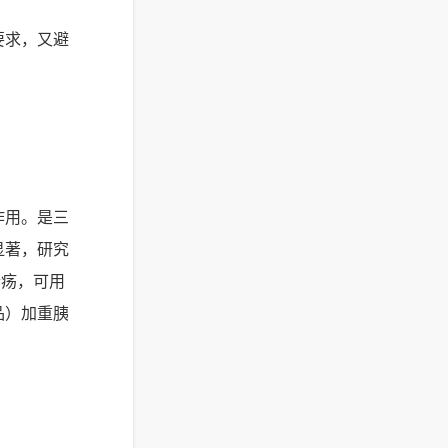
要求，又避
作用。是三
显著，研究
溃疡，可用
品）加重胰