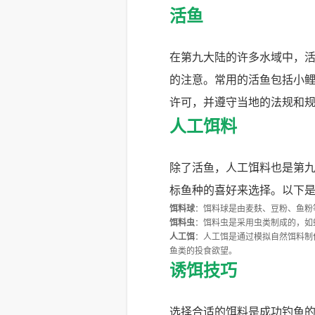
活鱼
在第九大陆的许多水域中，
的注意。常用的活鱼包括小
许可，并遵守当地的法规和
人工饵料
除了活鱼，人工饵料也是第
标鱼种的喜好来选择。以下
饵料球
：饵料球是由麦麸、豆粉、鱼粉
饵料虫
：饵料虫是采用虫类制成的，如
人工饵
：人工饵是通过模拟自然饵料制
鱼类的投食欲望。
诱饵技巧
选择合适的饵料是成功钓鱼