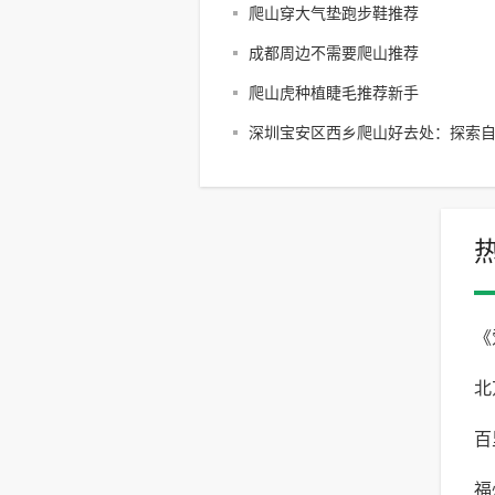
爬山穿大气垫跑步鞋推荐
成都周边不需要爬山推荐
爬山虎种植睫毛推荐新手
深圳宝安区西乡爬山好去处：探索
享受户外乐趣
《
北
自
百
与
福
验