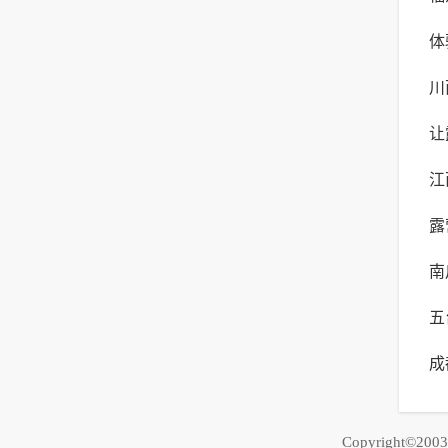
体
体
川
露
让
险
江
年
露
最
南
生
五
成
荐
之
Copyright©20