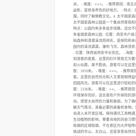
米。 - 难度：⭐⭐⭐。 - 推荐原
益彰，是修身养性的好地方。 - 特
围，同时了解佛教文化。4. 太平国家森林公
太平国家森林公园是一个集自然景观和
特点：公园内有多条徒步线路，适合不
朱雀国家森林公园 - 位置：西安市户县涝
始森林和清澈溪流而闻名，是探险和亲
园内的溪流潺潺，瀑布飞泻，森林茂密
- 位置：陕西省西安市长安区。 - 海拔
到游客的喜爱。这里的红叶景观尤为著
如火似霞，美不胜收。游客可以在这里感受
拔：1810米。 - 难度：⭐⭐⭐。 
客。这里的自然风光和人文景观相得益
田园风光。游客可以在这里进行轻松的徒步
拔：2336米。 - 难度：⭐⭐。 -
环境保存完好，适合喜欢户外探险的游
动，感受大自然的力量和美丽。为了确
解天气情况，准备必要的装备和食物。
自进入未开发区域。保持通讯工具畅通
生动植物的影响，尊重当地的风俗习惯
吸烟的区域吸烟，不在景区内大声喧哗
挑战的华山、太白山，还是享受自然风