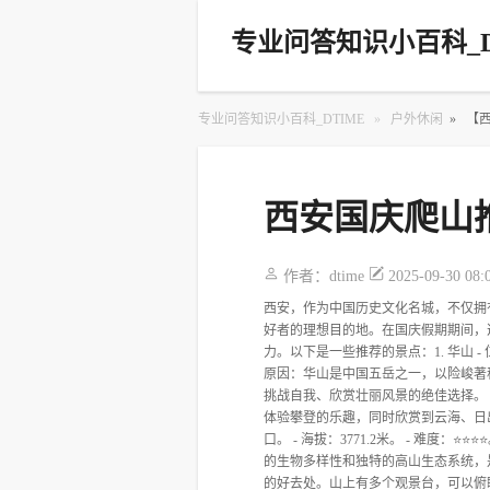
专业问答知识小百科_D
专业问答知识小百科_DTIME
»
户外休闲
»
【
西安国庆爬山
作者：
dtime
2025-09-30 08:
西安，作为中国历史文化名城，不仅拥
好者的理想目的地。在国庆假期期间，
力。以下是一些推荐的景点：1. 华山 - 位
原因：华山是中国五岳之一，以险峻著称
挑战自我、欣赏壮丽风景的绝佳选择。
体验攀登的乐趣，同时欣赏到云海、日出
口。 - 海拔：3771.2米。 - 难
的生物多样性和独特的高山生态系统，
的好去处。山上有多个观景台，可以俯瞰整