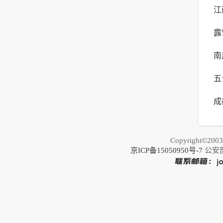
江
年
露
最
南
生
五
成
荐
之
Copyright©20
京ICP备15050950号-7
公安部