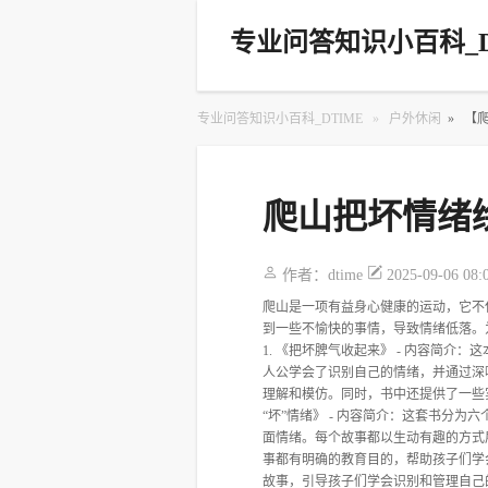
专业问答知识小百科_D
专业问答知识小百科_DTIME
»
户外休闲
»
【
爬山把坏情绪
作者：
dtime
2025-09-06 08:
爬山是一项有益身心健康的运动，它不
到一些不愉快的事情，导致情绪低落。
1. 《把坏脾气收起来》 - 内容简
人公学会了识别自己的情绪，并通过深
理解和模仿。同时，书中还提供了一些
“坏”情绪》 - 内容简介：这套书分
面情绪。每个故事都以生动有趣的方式
事都有明确的教育目的，帮助孩子们学会
故事，引导孩子们学会识别和管理自己