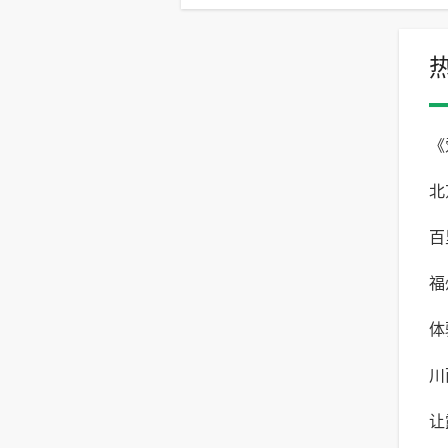
《
北
自
百
与
福
验
体
体
川
露
让
险