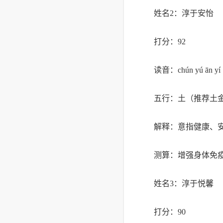
姓名2：淳于安怡
打分：92
读音：chún yú ān yí
五行：土（推荐土
解释：意指健康、
测算：增强身体免
姓名3：淳于悦馨
打分：90