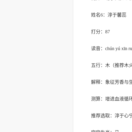
姓名6：淳于馨蕊
打分：87
读音：chún yú xīn ru
五行：木（推荐木
解释：象征芳香与
测算：增进血液循
推荐选取：淳于心