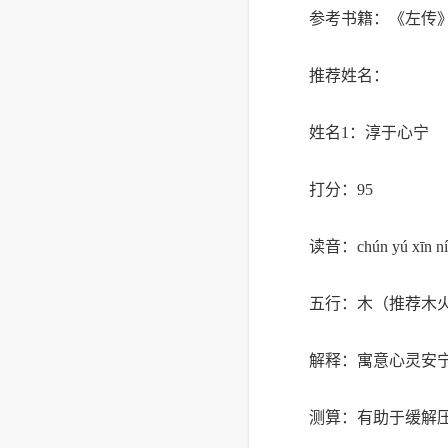
参考书籍：《左传
推荐姓名：
姓名1：淳于心宁
打分：95
读音：chún yú xīn ní
五行：木（推荐木
解释：寓意心灵安
测算：有助于缓解