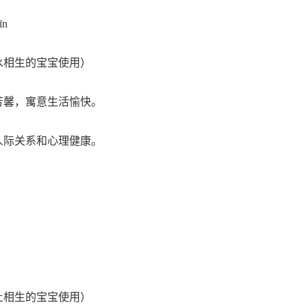
īn
水相生的宝宝使用）
芳馨，寓意生活愉快。
人际关系和心理健康。
土相生的宝宝使用）