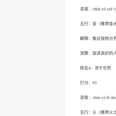
读音：chún yú yuè x
五行：金（推荐金
解释：象征愉悦与
测算：促进良好的
姓名4：淳于乐然
打分：93
读音：chún yú lè rán
五行：火（推荐火