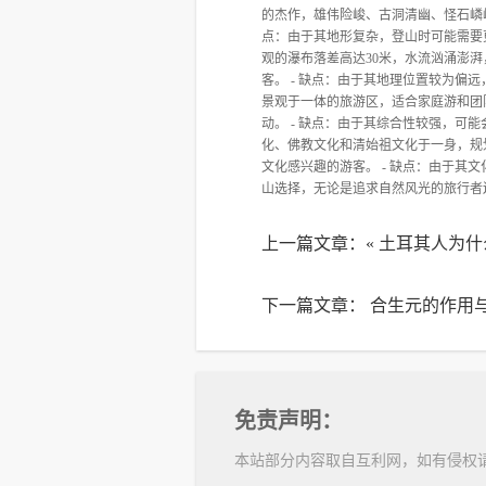
的杰作，雄伟险峻、古洞清幽、怪石嶙峋
点：由于其地形复杂，登山时可能需要更
观的瀑布落差高达30米，水流汹涌澎湃
客。 - 缺点：由于其地理位置较为偏远
景观于一体的旅游区，适合家庭游和团
动。 - 缺点：由于其综合性较强，可能
化、佛教文化和清始祖文化于一身，规划
文化感兴趣的游客。 - 缺点：由于
山选择，无论是追求自然风光的旅行者
上一篇文章：«
土耳其人为什
下一篇文章：
合生元的作用
免责声明：
本站部分内容取自互利网，如有侵权