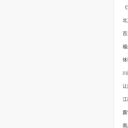
《
北
自
百
与
福
验
体
体
川
露
让
险
江
年
露
最
南
生