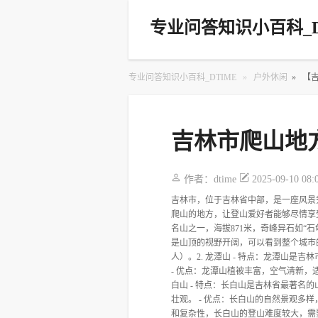
专业问答知识小百科_D
专业问答知识小百科_DTIME
»
户外休闲
»
【
吉林市爬山地
作者：
dtime
2025-09-10 08:
吉林市，位于吉林省中部，是一座风景
爬山的地方，让登山爱好者能够尽情享受
名山之一，海拔871米，奇峰异石如“石
是山顶的视野开阔，可以看到整个城市的
人）。2. 龙潭山 - 特点：龙潭山
- 优点：龙潭山植被丰富，空气清新，
白山 - 特点：长白山是吉林省最著
壮观。 - 优点：长白山的自然景观多
和复杂性，长白山的登山难度较大，需要