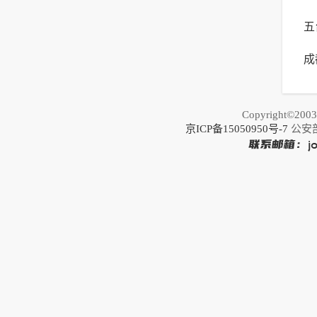
五
成
荐
之
Copyright©20
京ICP备15050950号-7
公安部