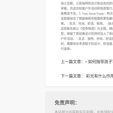
线土豆鞋，以其独特的设计和出色的舒
穿着，也适合轻度户外活动和短途旅行。
能略显不足。5. Vans Imran Pota
这款鞋结合了棋盘格帆布鞋面和黑色翻
等。 - 优点：时尚、舒适、耐用。 - 缺点：部分
这款联名鞋以《怪奇物语》为主题，棋盘格
型，保留了其经典设计的同时加入了新
户外活动。 - 优点：独特、时尚、舒适
时，需要综合考虑鞋子的设计、舒适度
行选择。
上一篇文章：«
如何指导孩子
下一篇文章：
彩光有什么作
免责声明：
本站部分内容取自互利网，如有侵权