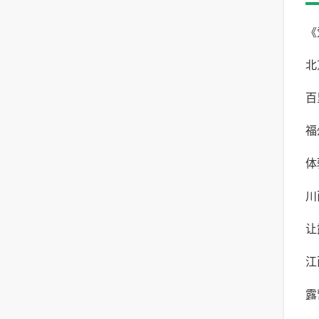
《
北
自
百
与
福
验
体
体
川
露
让
险
江
年
露
最