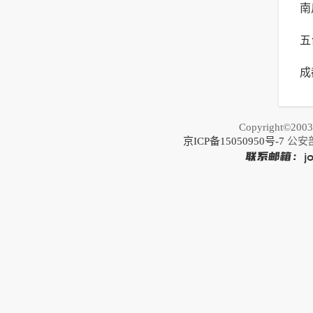
南
生
五
成
荐
之
Copyright©20
京ICP备15050950号-7
公安部