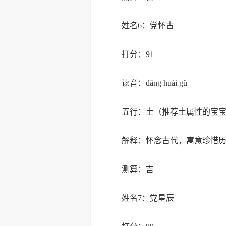
姓名6：党怀古
打分：91
读音：dǎng huái gǔ
五行：土（推荐土属性的宝
解释：怀念古代，寓意珍惜
测算：吉
姓名7：党星辰