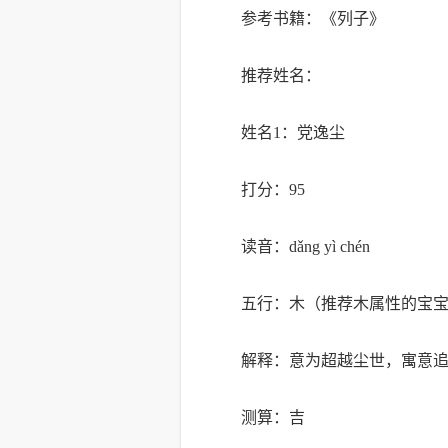
参考书籍：《列子》
推荐姓名：
姓名1：党逸尘
打分：95
读音：dǎng yì chén
五行：木（推荐木属性的宝
解释：意为超越尘世，寓意
测算：吉