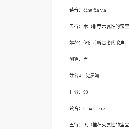
读音：dǎng fàn yīn
五行：木（推荐木属性的宝
解释：仿佛聆听古老的歌声
测算：吉
姓名4：党晨曦
打分：93
读音：dǎng chén xī
五行：火（推荐火属性的宝