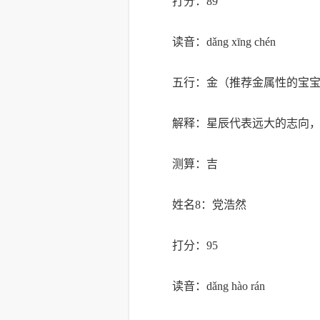
打分：89
读音：dǎng xīng chén
五行：金（推荐金属性的宝
解释：星辰代表远大的志向
测算：吉
姓名8：党浩然
打分：95
读音：dǎng hào rán