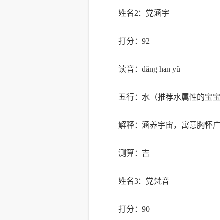
姓名2：党涵宇
打分：92
读音：dǎng hán yǔ
五行：水（推荐水属性的宝
解释：涵养宇宙，寓意胸怀
测算：吉
姓名3：党梵音
打分：90