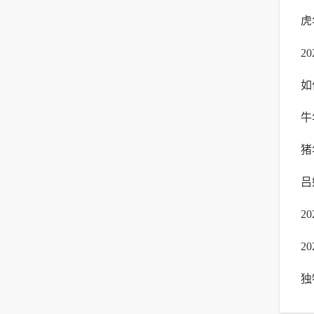
虎
2
如
蒋
牛
名
猪
祥
吕
2
2
何
独