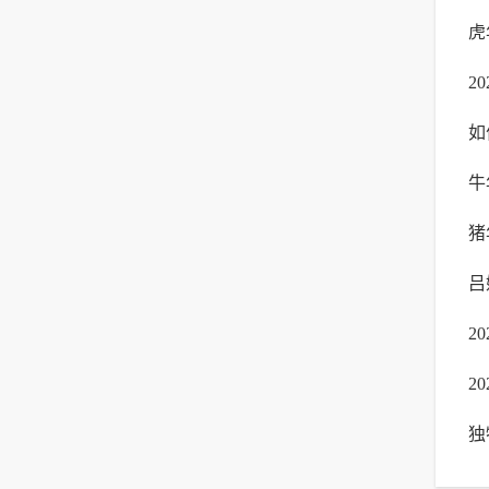
虎
2
如
蒋
牛
名
猪
祥
吕
2
2
何
独