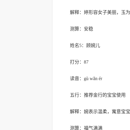
解释：婷形容女子美丽，玉
测算：安稳
姓名5：顾婉儿
打分：87
读音：gù wǎn ér
五行：推荐金行的宝宝使用
解释：婉表示温柔，寓意宝
测算：福气满满