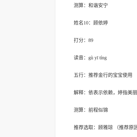
测算：和谐安宁
姓名10：顾依婷
打分：89
读音：gù yī tíng
五行：推荐金行的宝宝使用
解释：依表示依赖，婷指美
测算：前程似锦
推荐选取：顾雅琼 （推荐原