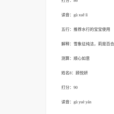
打分：86
读音：gù xuě lì
五行：推荐水行的宝宝使用
解释：雪象征纯洁，莉是百
测算：顺心如意
姓名8：顾悦妍
打分：90
读音：gù yuè yán