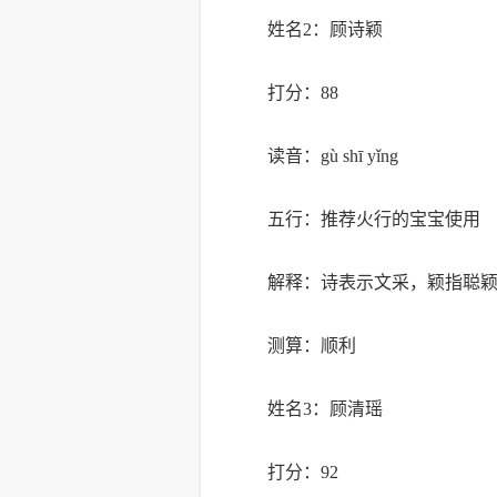
姓名2：顾诗颖
打分：88
读音：gù shī yǐng
五行：推荐火行的宝宝使用
解释：诗表示文采，颖指聪
测算：顺利
姓名3：顾清瑶
打分：92