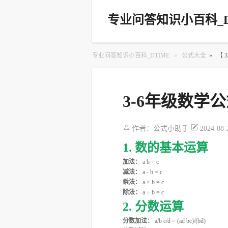
专业问答知识小百科_D
专业问答知识小百科_DTIME
»
公式大全
»
【
3-6年级数
作者：
公式小助手
2024-08-
1. 数的基本运算
加法：
a b = c
减法：
a - b = c
乘法：
a × b = c
除法：
a ÷ b = c
2. 分数运算
分数加法：
a/b c/d = (ad bc)/(bd)