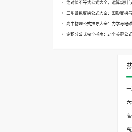
公式解析
绝对值不等式公式大全，运算规则
策略详解
三角函数变换公式大全：图形变换
技巧全解析
高中物理公式推导大全：力学与电
心解析
定积分公式完全指南：24个关键公
战解析
一
六
详
高
数
高
数