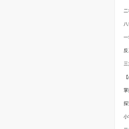
二
决
八
年
一
数
反
简
三
【
形
掌
公
探
角
小