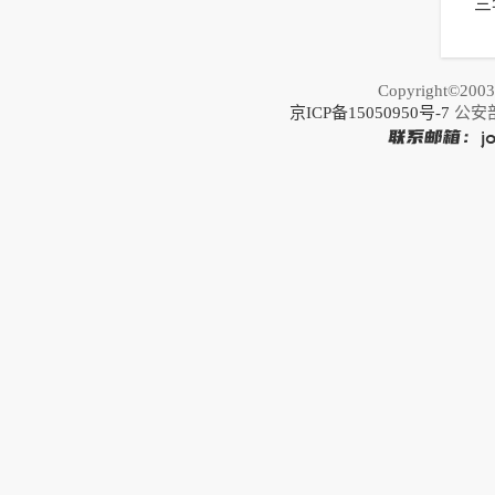
三
以
Copyright©20
京ICP备15050950号-7
公安部