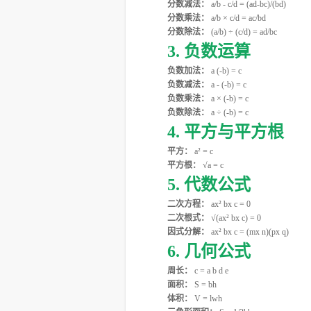
分数减法：
a/b - c/d = (ad-bc)/(bd)
分数乘法：
a/b × c/d = ac/bd
分数除法：
(a/b) ÷ (c/d) = ad/bc
3. 负数运算
负数加法：
a (-b) = c
负数减法：
a - (-b) = c
负数乘法：
a × (-b) = c
负数除法：
a ÷ (-b) = c
4. 平方与平方根
平方：
a² = c
平方根：
√a = c
5. 代数公式
二次方程：
ax² bx c = 0
二次根式：
√(ax² bx c) = 0
因式分解：
ax² bx c = (mx n)(px q)
6. 几何公式
周长：
c = a b d e
面积：
S = bh
体积：
V = lwh