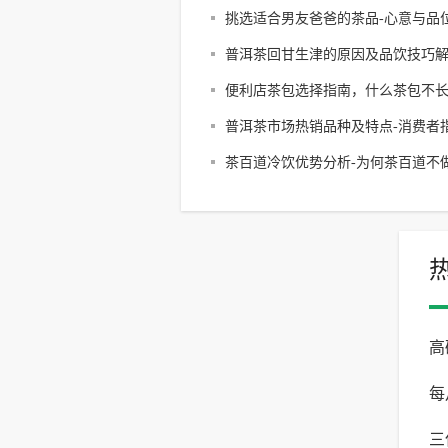
挑选适合男友爸爸的茶品-心意与品
完美结合
普洱茶回甘生津的原因及品饮技巧
便利店茶包选择指南，什么茶包不长
健康饮品解析
普洱茶市场热销品种及特点-消费者
茶百道冷饮优势分析-为何茶百道不
饮的真相
高
每
南
三
适