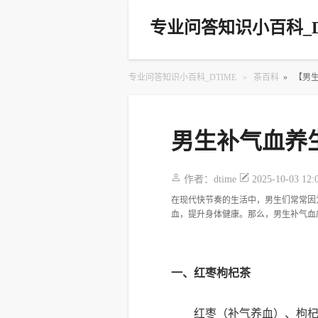
专业问答知识小百科_D
专业问答知识小百科_DTIME
»
茶百科
»
【男
男生补气血养
作者：
dtime
2025-10-03 12:
在现代快节奏的生活中，男生们常常因
血，提升身体健康。那么，男生补气血
一、红枣枸杞茶
红枣（补气养血）、枸