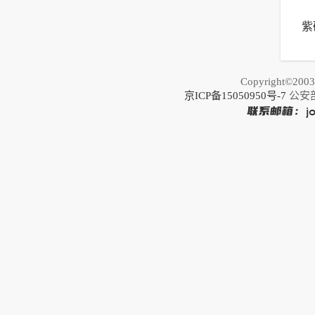
紫
推
Copyright©20
京ICP备15050950号-7
公安部