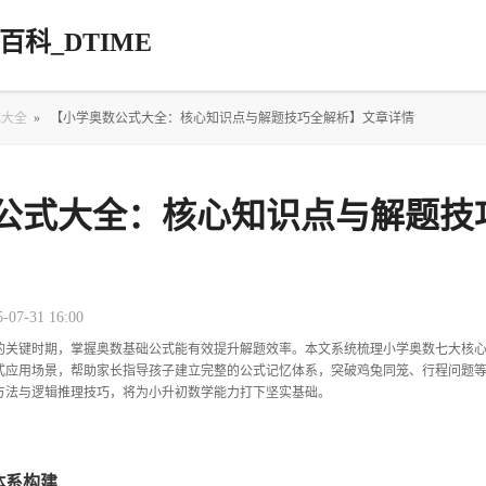
科_DTIME
式大全
»
【小学奥数公式大全：核心知识点与解题技巧全解析】文章详情
公式大全：核心知识点与解题技
5-07-31 16:00
的关键时期，掌握奥数基础公式能有效提升解题效率。本文系统梳理小学奥数七大核
式应用场景，帮助家长指导孩子建立完整的公式记忆体系，突破鸡兔同笼、行程问题
方法与逻辑推理技巧，将为小升初数学能力打下坚实基础。
体系构建