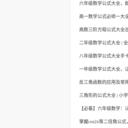
六年级数学公式大全，
详解
高一数学公式必修一大
数学成绩
高数三阶方程公式大全总结
数学基础
二年级数学公式大全 | 
决复杂高数三阶方程的
八年级数学公式大全手
年级数学公式
一年级数学公式大全，
数学难题！
反三角函数的应用及常
简单
三角形的公式大全 | 小
【必看】六年级数学：
形公式必备
掌握cos2x等二倍角公
公式