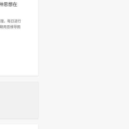
这种思想在
整理。每日进行
定期用思维导图