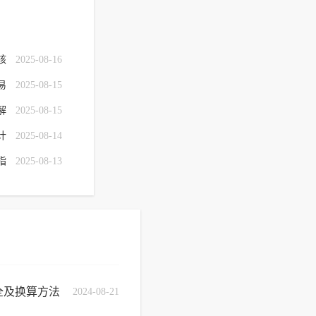
核
2025-08-16
易
2025-08-15
解
2025-08-15
计
2025-08-14
指
2025-08-13
全及换算方法
2024-08-21