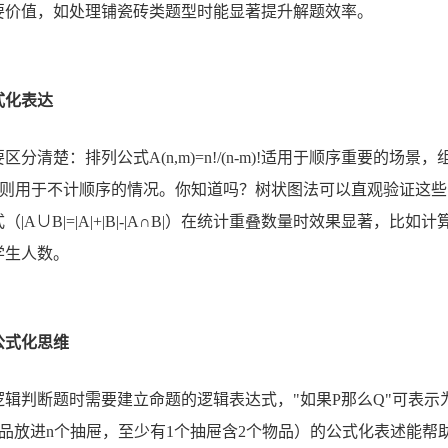
要价值，如处理铺瓷砖类题型时能显著提升解题效率。
式化表达
分清楚：排列公式A(n,m)=n!/(n-m)!适用于顺序重要的场景
m!(n-m)!]则用于不计顺序的情况。你知道吗？树状图法可以直观验证
|A∪B|=|A|+|B|-|A∩B|）在统计重叠数量时效果显著，比如
学生人数。
公式化思维
辑判断题时需要建立命题的逻辑表达式，"如果P那么Q"可表示
物品放进n个抽屉，至少有1个抽屉含2个物品）的公式化表述能帮