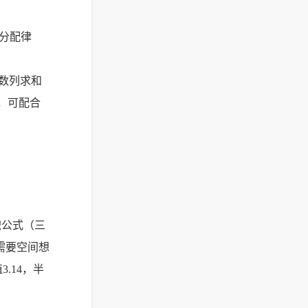
法分配律
差数列求和
，可配合
积公式（三
需要空间想
.14，半