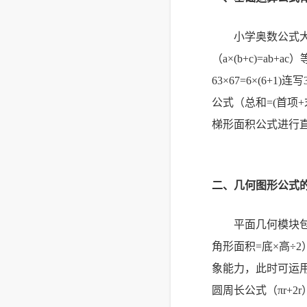
小学奥数公式大
（a×(b+c)=a
63×67=6×(6
公式（总和=(首项
梯形面积公式进行
二、几何图形公式
平面几何模块包
角形面积=底×高÷
象能力，此时可运用
圆周长公式（πr+