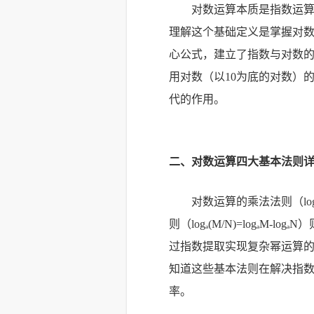
对数运算本质是指数运算的逆
理解这个基础定义是掌握对数公式大
心公式，建立了指数与对数的
用对数（以10为底的对数）
代的作用。
二、对数运算四大基本法则
对数运算的乘法法则（log
则（logₐ(M/N)=logₐM-
过指数提取实现复杂幂运算
知道这些基本法则在解决指
率。