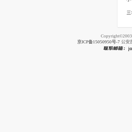
三
以
Copyright©20
京ICP备15050950号-7
公安部