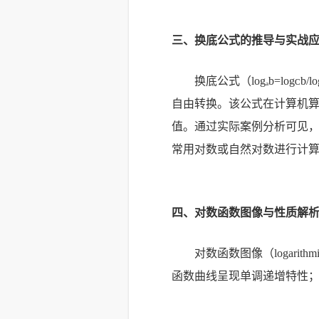
三、换底公式的推导与实战
换底公式（logₐb=lo
自由转换。该公式在计算机
值。通过实际案例分析可见
常用对数或自然对数进行计算
四、对数函数图像与性质解
对数函数图像（logarith
函数曲线呈现单调递增特性；