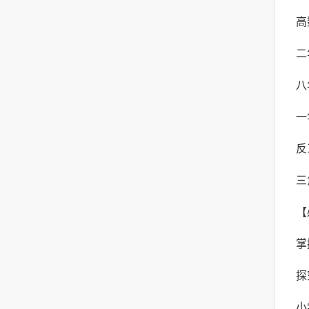
高
数
二
决
八
年
一
数
反
简
三
【
形
掌
公
探
角
小