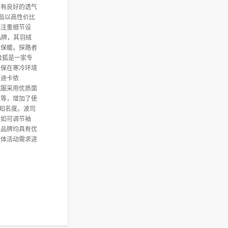
具有良好的透气
产品以高性价比
还注重细节设
品牌，其羽绒
的保暖。探路者
北极狐是一家专
确保在寒冷环境
 迪卡侬
绒服采用优质面
理等，增加了使
的知名度。波司
，如可调节袖
服品牌均具有优
具体活动需求进