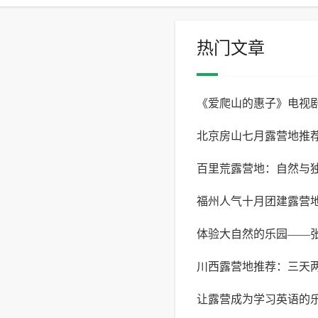
热门文章
《爱爬山的惠子》电视
北京房山七月露营地推荐 
自然共舞，开启人生新
百里荒露营地：自然与
与美食的绝佳选择
福州人气十月团建露营
验
体验大自然的乐园——
体验不一样的户外团建
川西露营地推荐：三天
露营地
让露营成为学习英语的
险之旅