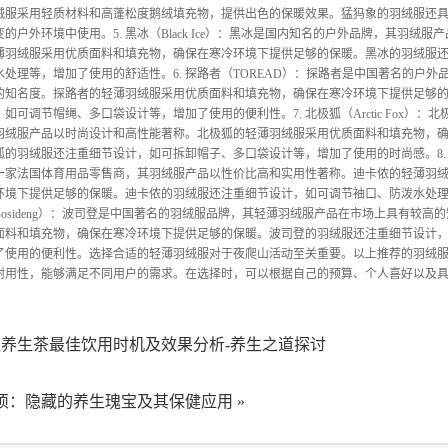
绒服采用轻质材料和高蓬松度鹅绒填充物，提供出色的保暖效果。猛犸象的羽绒服还
户外环境中使用。5. 黑冰（Black Ice）：黑冰是国内知名的户外品牌，其羽绒服
薄羽绒服采用优质面料和填充物，确保在寒冷环境下提供足够的保暖。黑冰的羽绒服
处理等，增加了使用的舒适性。6. 探路者（TOREAD）：探路者是中国著名的户外
的知名度。探路者的轻薄羽绒服采用优质面料和填充物，确保在寒冷环境下提供足够
可调节帽绳、多口袋设计等，增加了使用的便利性。7. 北极狐（Arctic Fox）：
羽绒服产品以时尚设计和高性能著称。北极狐的轻薄羽绒服采用优质面料和填充物，
的羽绒服还注重细节设计，如可拆卸帽子、多口袋设计等，增加了使用的时尚感。8.
迪卡侬是一家法国体育用品零售商，其羽绒服产品以性价比高和实用性著称。迪卡侬的轻薄羽
环境下提供足够的保暖。迪卡侬的羽绒服还注重细节设计，如可调节袖口、防泼水处
（Bosideng）：波司登是中国著名的羽绒服品牌，其轻薄羽绒服产品在市场上具有较高
面料和填充物，确保在寒冷环境下提供足够的保暖。波司登的羽绒服还注重细节设计
了使用的便利性。选择合适的轻薄羽绒服对于夜爬山活动至关重要。以上推荐的羽绒
耐用性，能够满足不同用户的需求。在选择时，可以根据自己的预算、个人喜好以及
养生茶最佳饮用时机及效果分析-养生之道探讨
须：隐藏的养生瑰宝及其保健应用
»