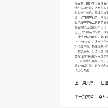
的喜爱。猛犸象的轻薄羽
性和抗风性能，适合在多变的
和实用性著称。黑冰的轻
计，如可调节袖口、防泼水
服产品在市场上具有较高
的羽绒服还注重细节设计，如
注于户外服装的品牌，其
下提供足够的保暖。北极狐
（Decathlon）：
料和填充物，确保在寒冷
用的舒适性。9. 波司登
登的轻薄羽绒服采用优质
口、防泼水处理等，增加
秀的保暖性能、轻便性和
行综合考虑。
上一篇文章：«
祛湿
下一篇文章：
桑葚