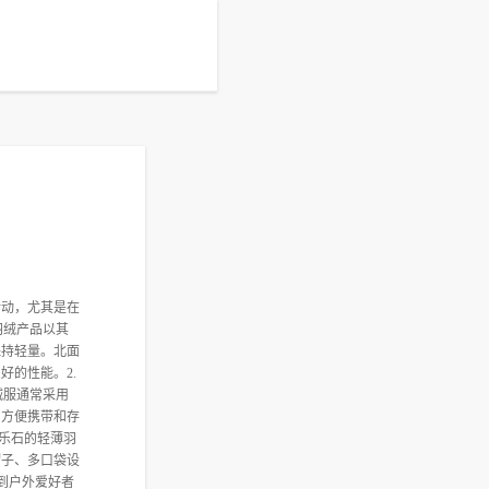
活动，尤其是在
的羽绒产品以其
保持轻量。北面
的性能。2.
绒服通常采用
，方便携带和存
凯乐石的轻薄羽
帽子、多口袋设
受到户外爱好者