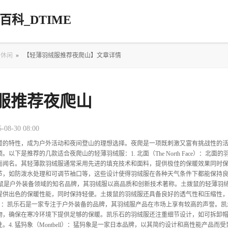
科_DTIME
外休闲
»
【轻薄羽绒服推荐夜爬山】文章详情
服推荐夜爬山
5-08-30 08:00
暖的特性，成为户外活动和夜间登山的理想选择。夜爬是一项既刺激又富有挑战性的
以下是推荐的几款适合夜爬山的轻薄羽绒服：1. 北面（The North Face）：北面
而闻名。其轻薄款羽绒服通常采用先进的填充技术和面料，提供极佳的保暖效果同时
节，如防泼水处理和可调节袖口等，这些设计使得羽绒服在各种天气条件下都能保持良好
土拨鼠是户外装备领域的知名品牌，其羽绒服以高品质和创新技术著称。土拨鼠的轻薄羽
提供出色的保暖性能，同时保持轻便。土拨鼠的羽绒服还具备良好的透气性和压缩性
LAS）：凯乐石是一家专注于户外装备的品牌，其羽绒服产品在市场上享有较高的声誉。
物，确保在寒冷环境下提供足够的保暖。凯乐石的羽绒服还注重细节设计，如可拆卸
。4. 猛犸象（Montbell）：猛犸象是一家日本品牌，以其简约设计和高性能产品而