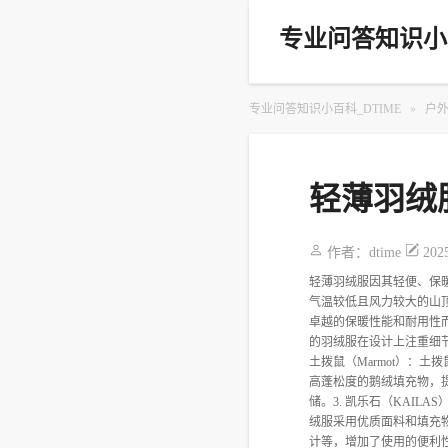
专业问答知识小百
专业问答知识小百科_DTIME
»
户
轻薄羽绒
作者：
dtime
202
轻薄羽绒服因其轻便、保
气温较低且风力较大的山顶。
卓越的保暖性能和耐用性
的羽绒服在设计上注重细
土拨鼠（Marmot）：
高蓬松度的鹅绒填充物，
储。3. 凯乐石（KAI
绒服采用优质面料和填充
计等，增加了使用的便利性