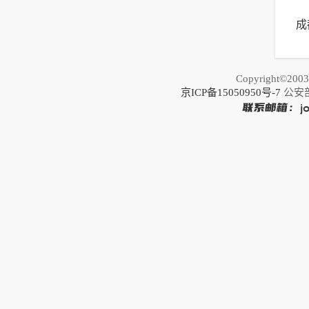
成
荐
之
Copyright©20
京ICP备15050950号-7
公安部