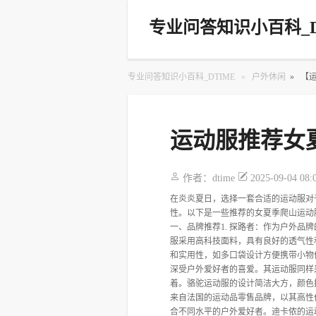
专业问答知识小百科_D
专业问答知识小百科_DTIME
»
户外休闲
»
【
运动服推荐女
作者：
dtime
2025-09-04 08:
在炎炎夏日，选择一套合适的运动服对
性。以下是一些推荐的女夏季爬山运动服
一、品牌推荐1. 探路者：作为户外
服采用高科技面料，具有良好的透气性
和实用性，如多口袋设计方便携带小物
深受户外爱好者的喜爱。其运动服同样
着。骆驼运动服的设计简洁大方，颜色
来自法国的运动品零售品牌，以其高性
合不同水平的户外爱好者。迪卡侬的运