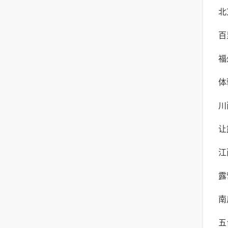
北
自
百
与
福
验
体
体
川
露
让
险
江
年
露
最
南
生
五