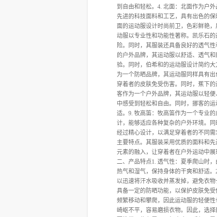
到自由和轻松。4. 北面：北面作为
先进的科技面料和工艺，具有出色的保
面的运动服设计时尚前卫，色彩鲜艳，
动服以专业性和功能性著称。凯乐石的
险。同时，其服装还具备良好的透气性
的户外品牌，其运动服以舒适、透气和
验。同时，伯希和的运动服设计简约大
为一个防晒品牌，其运动服同样具有出
穿着者的皮肤免受伤害。同时，蕉下的
客作为一个户外品牌，其运动服以轻便
中感受到轻松和自由。同时，挪客的运
适。9. 牧高笛：牧高笛作为一个专
计，能够适应各种复杂的户外环境。同
经过精心设计，以满足穿着者的不同需求
主要特点。其服装采用优质的面料和先
元素的融入，让穿着者在户外运动中展现
二、产品特点1. 透气性：夏季爬山
热气和湿气，保持身体的干爽和舒适。
以迅速将汗水吸收并蒸发掉，避免衣物
具备一定的防晒功能，以保护皮肤免受伤
频繁移动和攀爬，因此运动服的轻便性
崎岖不平，容易磨损衣物。因此，选择