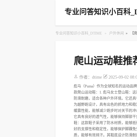
专业问答知识小百科_D
专业问答知识小百科_DTIME
»
户外休闲
»
【
爬山运动鞋推
作者：
dtime
2025-09-02 08:
彪马（Puma）作为全球知名的运动
款爬山运动鞋：1. 彪马女士登山鞋
防滑耐磨，适合各种户外环境。它还具
为越野跑设计，具有出色的抓地力和稳
缓震性能，能够减少跑步时对关节的冲
它具有良好的透气性，能够保持脚部干
鞋：这款鞋子采用了防水材质，能够抵
好的支撑性和稳定性，能够保护脚踝免
质，能够有效排汗。其鞋底设计防滑耐