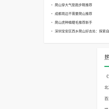
爬山穿大气垫跑步鞋推荐
成都周边不需要爬山推荐
爬山虎种植睫毛推荐新手
深圳宝安区西乡爬山好去处：探索
享受户外乐趣
《
北
自
百
与