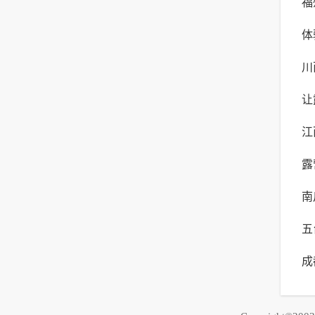
福
验
体
体
川
露
让
险
江
年
露
最
南
生
五
成
荐
之